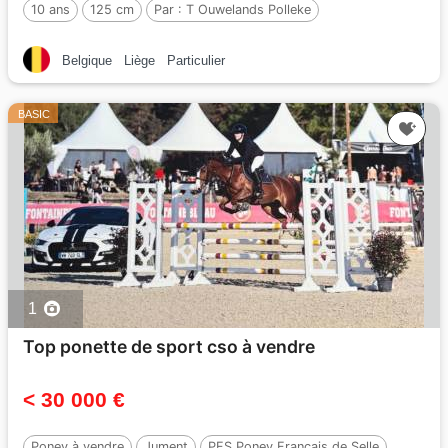
10 ans
125 cm
Par :
T Ouwelands Polleke
Belgique
Liège
Particulier
BASIC
1
Top ponette de sport cso à vendre
< 30 000 €
Poney à vendre
Jument
PFS Poney Français de Selle