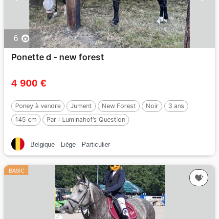
6
Ponette d - new forest
4 900 €
Poney à vendre
Jument
New Forest
Noir
3 ans
145 cm
Par :
Luminahof’s Question
Belgique
Liège
Particulier
BASIC