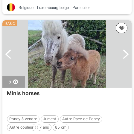
Belgique
Luxembourg belge
Particulier
BASIC
5
Minis horses
Poney à vendre
Jument
Autre Race de Poney
Autre couleur
7 ans
85 cm