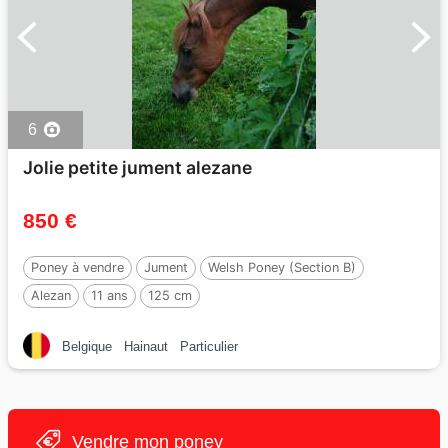
6
Jolie petite jument alezane
850 €
Poney à vendre
Jument
Welsh Poney (Section B)
Alezan
11 ans
125 cm
Belgique
Hainaut
Particulier
Vendre mon poney