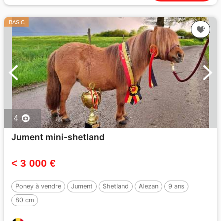
BASIC
4
Jument mini-shetland
< 3 000 €
Poney à vendre
Jument
Shetland
Alezan
9 ans
80 cm