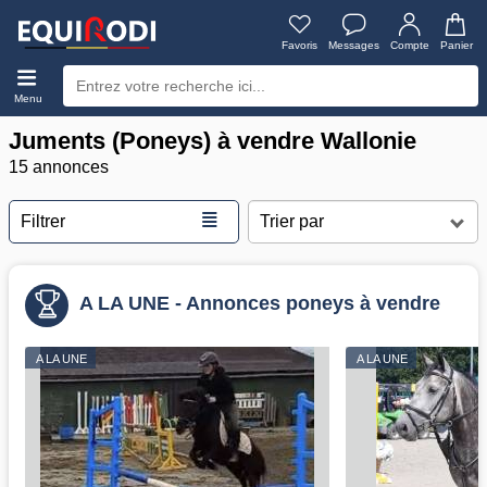
Favoris
Messages
Compte
Panier
Menu
Juments (Poneys) à vendre Wallonie
15 annonces
≣
Filtrer
A LA UNE - Annonces poneys à vendre
A LA UNE
A LA UNE