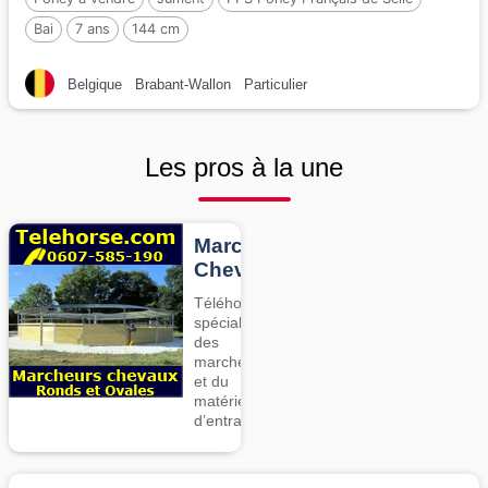
Bai
7 ans
144 cm
Belgique
Brabant-Wallon
Particulier
Les pros à la une
Marcheurs
Chevaux
Téléhorse,
spécialiste
des
marcheurs
et du
matériel
d’entrainement