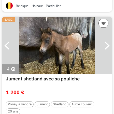
Belgique
Hainaut
Particulier
BASIC
4
Jument shetland avec sa pouliche
1 200 €
Poney à vendre
Jument
Shetland
Autre couleur
20 ans