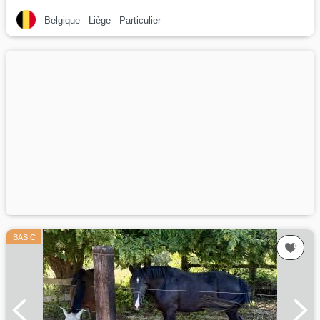
Par :
Cyrus of the fairy tale ranch
Belgique
Liège
Particulier
BASIC