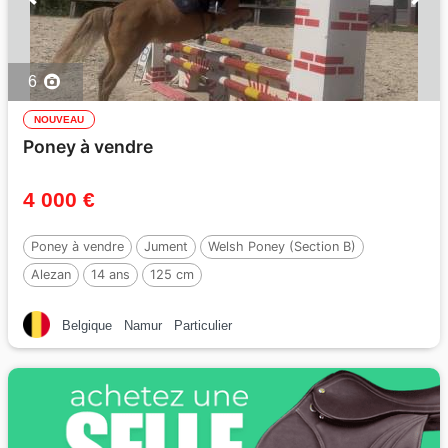
6
NOUVEAU
Poney à vendre
4 000 €
Poney à vendre
Jument
Welsh Poney (Section B)
Alezan
14 ans
125 cm
Belgique
Namur
Particulier