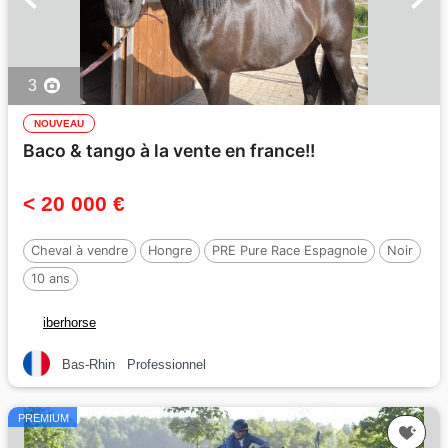
3
NOUVEAU
Baco & tango à la vente en france!!
< 20 000 €
Cheval à vendre
Hongre
PRE Pure Race Espagnole
Noir
10 ans
iberhorse
Bas-Rhin
Professionnel
PREMIUM