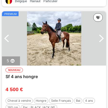
Belgique
Hainaut
Particulier
PREMIUM
5
NOUVEAU
Sf 4 ans hongre
4 500 €
Cheval à vendre
Hongre
Selle Français
Bai
4 ans
160 cm
Par :
BLACK JACK IXE