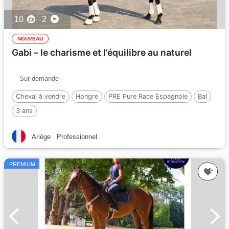
10
2
NOUVEAU
Gabi – le charisme et l’équilibre au naturel
Sur demande
Cheval à vendre
Hongre
PRE Pure Race Espagnole
Bai
3 ans
Ariège
Professionnel
PREMIUM