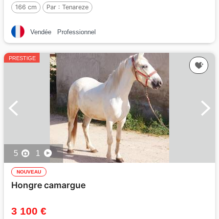
166 cm
Par :
Tenareze
Vendée
Professionnel
PRESTIGE
5
1
NOUVEAU
Hongre camargue
3 100 €