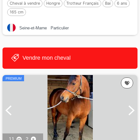
Cheval à vendre
Hongre
Trotteur Français
Bai
6 ans
165 cm
Seine-et-Marne
Particulier
Vendre mon cheval
PREMIUM
11
2