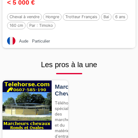
< 5 000 €
Cheval à vendre
Hongre
Trotteur Français
Bai
6 ans
160 cm
Par :
Timoko
Aude
Particulier
Les pros à la une
Marcheurs
Chevaux
Téléhorse,
spécialiste
des
marcheurs
et du
matériel
d’entrainement