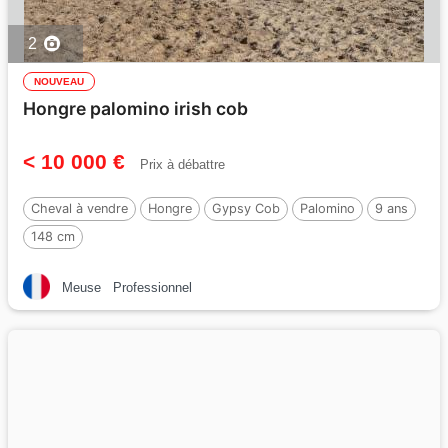
2
NOUVEAU
Hongre palomino irish cob
< 10 000 €
Prix à débattre
Cheval à vendre
Hongre
Gypsy Cob
Palomino
9 ans
148 cm
Meuse
Professionnel