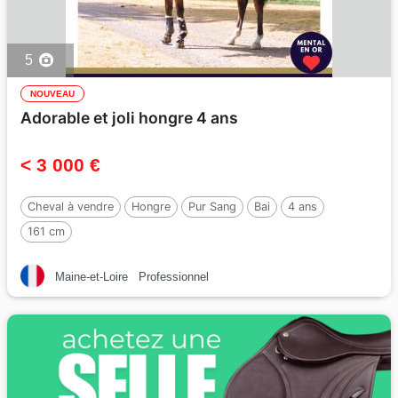
5
NOUVEAU
Adorable et joli hongre 4 ans
< 3 000 €
Cheval à vendre
Hongre
Pur Sang
Bai
4 ans
161 cm
Maine-et-Loire
Professionnel