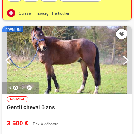
Suisse
Fribourg
Particulier
PREMIUM
6
2
NOUVEAU
Gentil cheval 6 ans
3 500 €
Prix à débattre