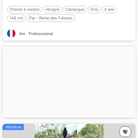
Cheval à vendre
Hongre
Camargue
Gris
3 ans
146 cm
Par :
Reine des Faïsses
Ain
Professionnel
PREMIUM