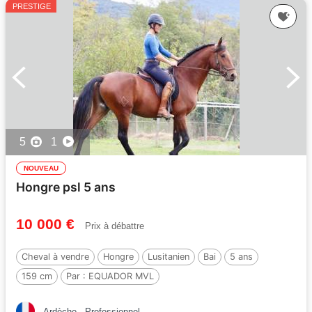
PRESTIGE
5
1
NOUVEAU
Hongre psl 5 ans
10 000 €
Prix à débattre
Cheval à vendre
Hongre
Lusitanien
Bai
5 ans
159 cm
Par :
EQUADOR MVL
Ardèche
Professionnel