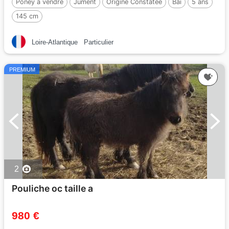
Poney à vendre
Jument
Origine Constatée
Bai
5 ans
145 cm
Loire-Atlantique
Particulier
PREMIUM
2
Pouliche oc taille a
980 €