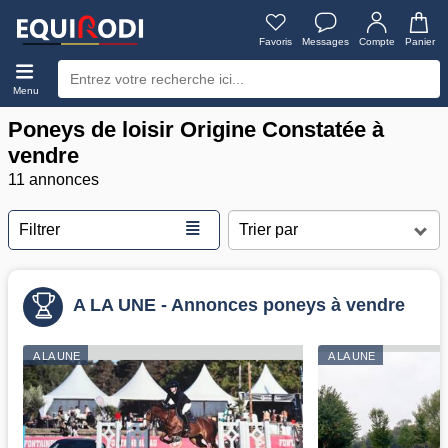
Favoris
Messages
Compte
Panier
Menu
Poneys de loisir Origine Constatée à
vendre
11 annonces
≣
Filtrer
A LA UNE - Annonces poneys à vendre
A LA UNE
A LA UNE