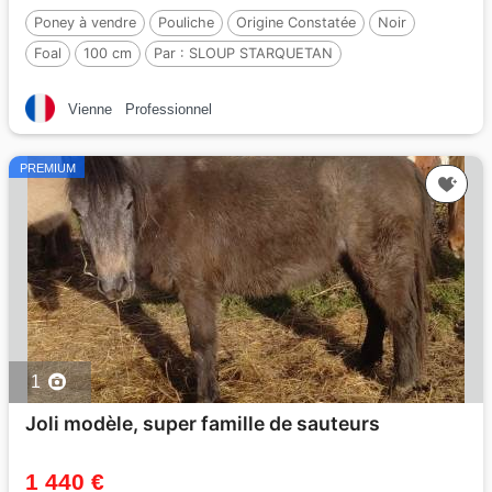
Poney à vendre
Pouliche
Origine Constatée
Noir
Foal
100 cm
Par :
SLOUP STARQUETAN
Vienne
Professionnel
PREMIUM
1
Joli modèle, super famille de sauteurs
1 440 €