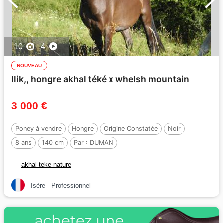
10
4
NOUVEAU
Ilik,, hongre akhal téké x whelsh mountain
3 000 €
Poney à vendre
Hongre
Origine Constatée
Noir
8 ans
140 cm
Par :
DUMAN
akhal-teke-nature
Isère
Professionnel