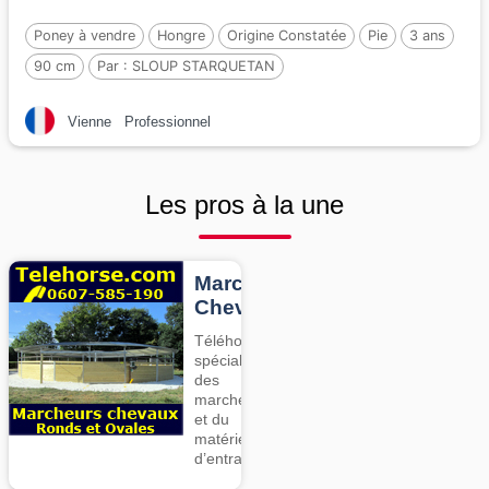
Poney à vendre
Hongre
Origine Constatée
Pie
3 ans
90 cm
Par :
SLOUP STARQUETAN
Vienne
Professionnel
Les pros à la une
Marcheurs
Chevaux
Téléhorse,
spécialiste
des
marcheurs
et du
matériel
d’entrainement