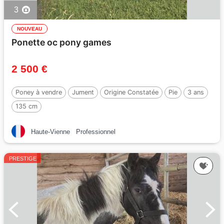
3
NOUVEAU
Ponette oc pony games
2 500 €
Poney à vendre
Jument
Origine Constatée
Pie
3 ans
135 cm
Haute-Vienne
Professionnel
PRESTIGE