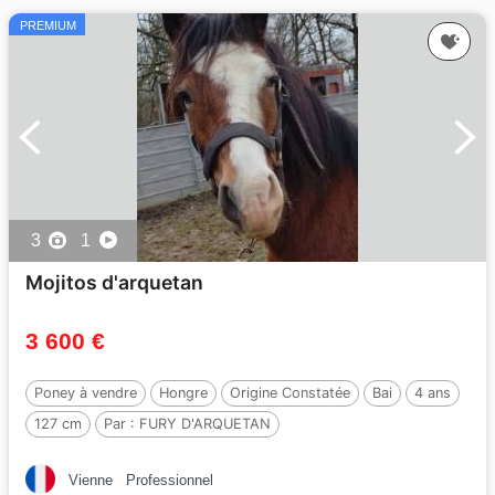
PREMIUM
3
1
Mojitos d'arquetan
3 600 €
Poney à vendre
Hongre
Origine Constatée
Bai
4 ans
127 cm
Par :
FURY D'ARQUETAN
Vienne
Professionnel