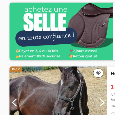
BASIC
H
1
Né
fo
ma
C