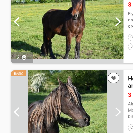
3
Fl
gr
or
C
3
2
BASIC
H
a
3
Al
Mo
bi
C