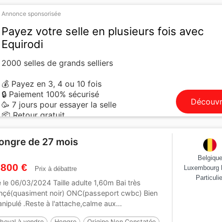
Annonce sponsorisée
Payez votre selle en plusieurs fois avec
Equirodi
2000 selles de grands selliers
💰 Payez en 3, 4 ou 10 fois
🔒 Paiement 100% sécurisé
Découvr
🥳 7 jours pour essayer la selle
📦 Retour gratuit
ongre de 27 mois
Belgiqu
 800 €
Luxembourg 
Prix à débattre
Particulie
 le 06/03/2024 Taille adulte 1,60m Bai très
nçé(quasiment noir) ONC(passeport cwbc) Bien
nipulé .Reste à l'attache,calme aux...
heval à vendre
Hongre
Origine Non Constatée