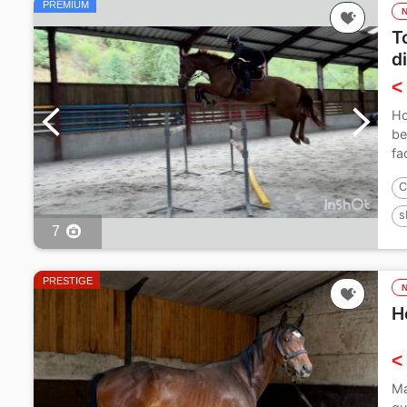
PREMIUM
T
d
<
Ho
be
fa
C
s
7
1
PRESTIGE
H
<
Ma