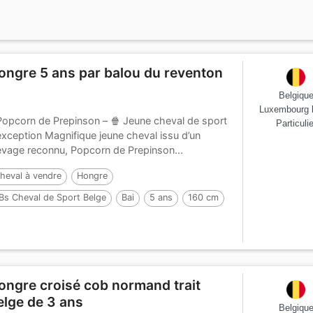
ongre 5 ans par balou du reventon
Belgiqu
Luxembourg 
Popcorn de Prepinson – 🍿 Jeune cheval de sport
Particulie
exception Magnifique jeune cheval issu d’un
evage reconnu, Popcorn de Prepinson...
heval à vendre
Hongre
Bs Cheval de Sport Belge
Bai
5 ans
160 cm
ongre croisé cob normand trait
elge de 3 ans
Belgiqu