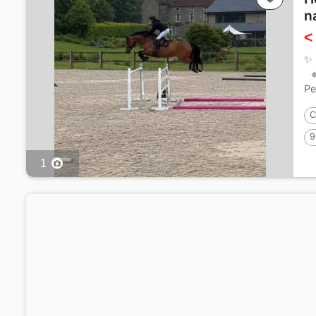
n
<
✨ 
🔹
Pe
C
9
1