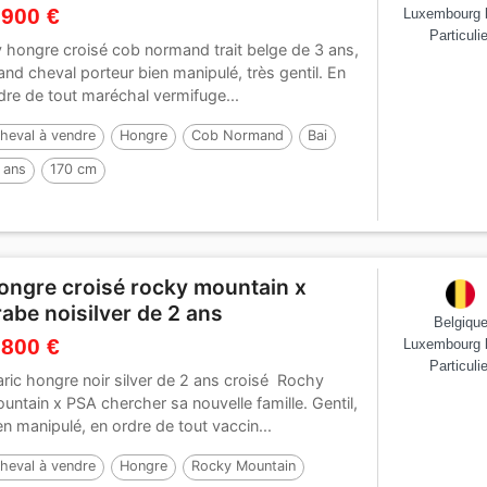
 900 €
Luxembourg 
Particulie
y hongre croisé cob normand trait belge de 3 ans,
and cheval porteur bien manipulé, très gentil. En
dre de tout maréchal vermifuge...
heval à vendre
Hongre
Cob Normand
Bai
 ans
170 cm
ongre croisé rocky mountain x
rabe noisilver de 2 ans
Belgiqu
 800 €
Luxembourg 
Particulie
aric hongre noir silver de 2 ans croisé Rochy
untain x PSA chercher sa nouvelle famille. Gentil,
en manipulé, en ordre de tout vaccin...
heval à vendre
Hongre
Rocky Mountain