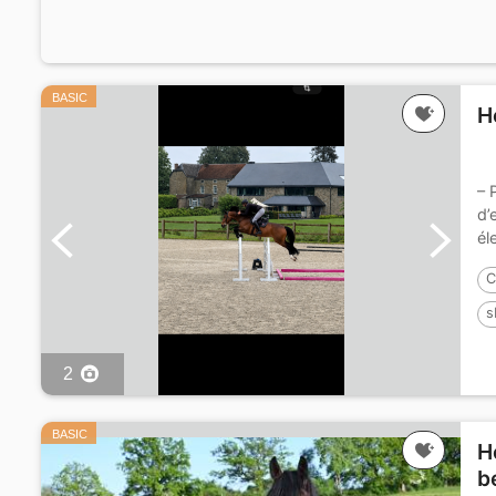
BASIC
H
– 
d’
él
C
s
2
BASIC
H
b