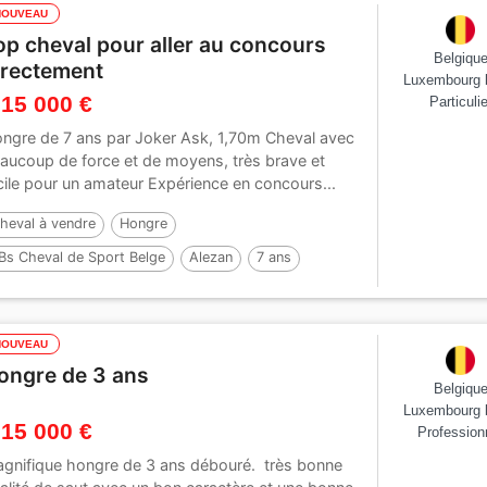
NOUVEAU
op cheval pour aller au concours
Belgiqu
irectement
Luxembourg 
 15 000 €
Particulie
ngre de 7 ans par Joker Ask, 1,70m Cheval avec
aucoup de force et de moyens, très brave et
cile pour un amateur Expérience en concours...
heval à vendre
Hongre
Bs Cheval de Sport Belge
Alezan
7 ans
70 cm
Par :
Joker ask
NOUVEAU
ongre de 3 ans
Belgiqu
Luxembourg 
 15 000 €
Profession
gnifique hongre de 3 ans débouré. très bonne