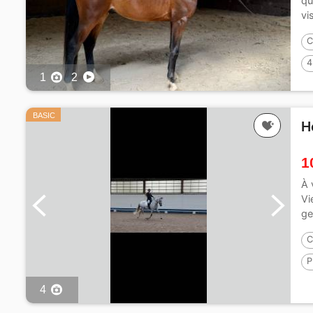
qu
vi
C
4
1
2
BASIC
H
1
À 
Vi
ge
C
P
4