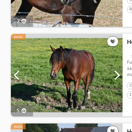
B
3
BASIC
H
Fu
sa
ma
C
2
5
BASIC
H