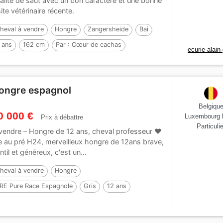
alité de saut avec un bon caractère et une bonne
site vétérinaire récente.
heval à vendre
Hongre
Zangersheide
Bai
 ans
162 cm
Par :
Cœur de cachas
ecurie-alain-
ongre espagnol
Belgiqu
0 000 €
Luxembourg 
Prix à débattre
Particulie
vendre – Hongre de 12 ans, cheval professeur ❤️
e au pré H24, merveilleux hongre de 12ans brave,
ntil et généreux, c'est un...
heval à vendre
Hongre
RE Pure Race Espagnole
Gris
12 ans