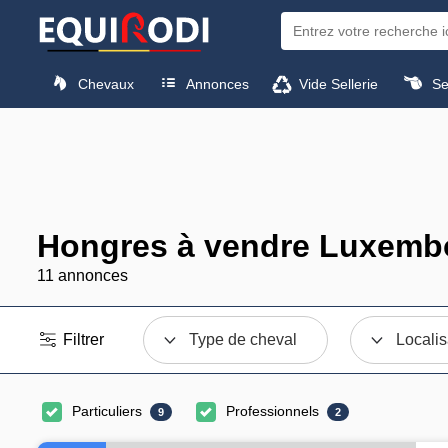
Chevaux
Annonces
Vide Sellerie
Sel
Hongres à vendre Luxemb
11 annonces
Filtrer
Type de cheval
Localis
Particuliers
Professionnels
9
2