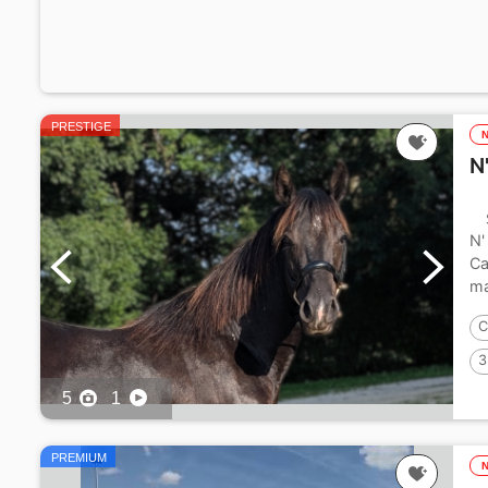
PRESTIGE
N
N'
Ca
ma
C
3
5
1
PREMIUM