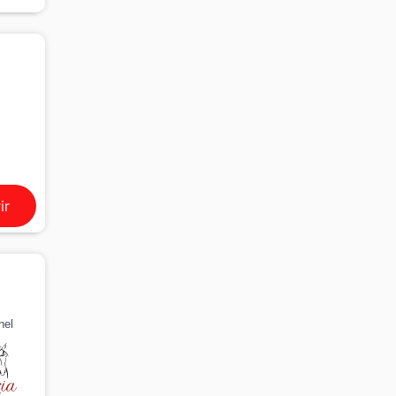
ir
nel