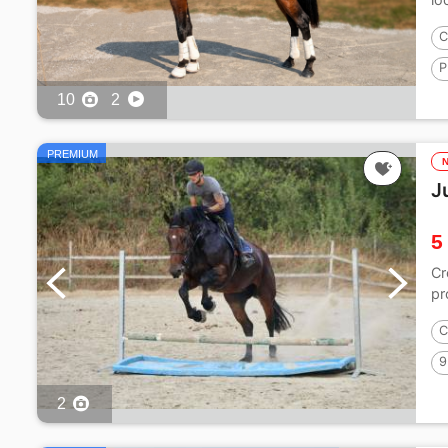
C
P
10
2
PREMIUM
J
5
Cr
pr
C
9
2