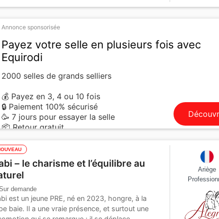
Annonce sponsorisée
Payez votre selle en plusieurs fois avec
Equirodi
2000 selles de grands selliers
💰 Payez en 3, 4 ou 10 fois
🔒 Paiement 100% sécurisé
Découvr
🥳 7 jours pour essayer la selle
📦 Retour gratuit
NOUVEAU
abi – le charisme et l’équilibre au
Ariège
aturel
Profession
Sur demande
bi est un jeune PRE, né en 2023, hongre, à la
be baie. Il a une vraie présence, et surtout une
comotion qui se remarque : il se déplace...