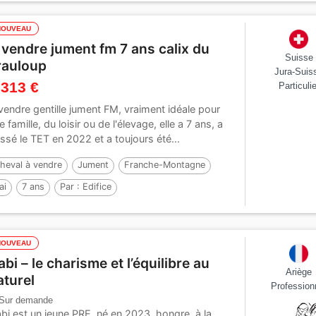
NOUVEAU
 vendre jument fm 7 ans calix du
Suisse
rauloup
Jura-Suis
 313 €
Particulie
vendre gentille jument FM, vraiment idéale pour
e famille, du loisir ou de l'élevage, elle a 7 ans, a
ssé le TET en 2022 et a toujours été...
heval à vendre
Jument
Franche-Montagne
ai
7 ans
Par :
Edifice
NOUVEAU
abi – le charisme et l’équilibre au
Ariège
aturel
Profession
Sur demande
bi est un jeune PRE, né en 2023, hongre, à la