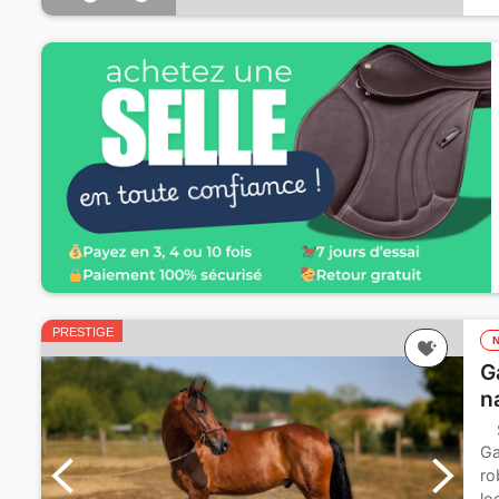
PRESTIGE
G
n
Ga
ro
lo