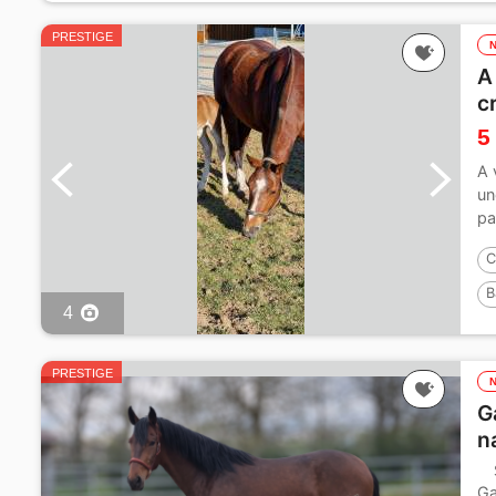
PRESTIGE
A
c
5
A 
un
pa
C
B
4
PRESTIGE
G
n
Ga