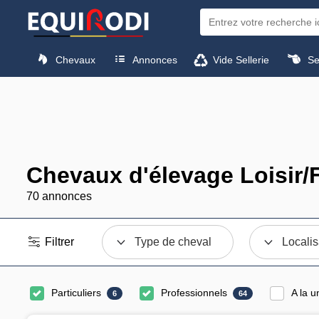
Chevaux
Annonces
Vide Sellerie
Sel
Chevaux d'élevage Loisir/
70 annonces
Filtrer
Type de cheval
Localis
Particuliers
Professionnels
A la u
6
64