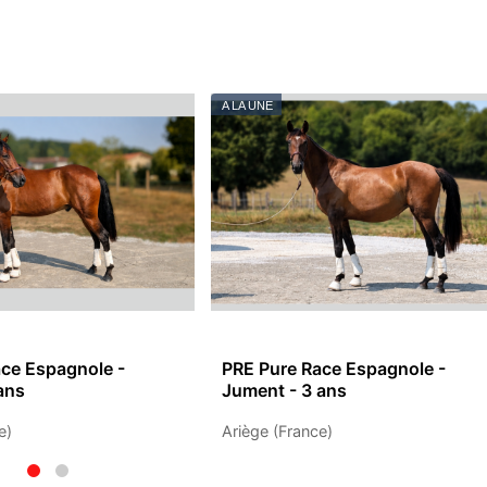
A LA UNE
ce Espagnole -
PRE Pure Race Espagnole -
ans
Jument - 3 ans
e)
Ariège (France)