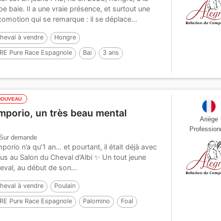
be baie. Il a une vraie présence, et surtout une
comotion qui se remarque : il se déplace...
heval à vendre
Hongre
RE Pure Race Espagnole
Bai
3 ans
NOUVEAU
mporio, un très beau mental
Ariège
Profession
Sur demande
porio n’a qu’1 an… et pourtant, il était déjà avec
us au Salon du Cheval d’Albi ✨ Un tout jeune
eval, au début de son...
heval à vendre
Poulain
RE Pure Race Espagnole
Palomino
Foal
ar :
ADAGIO CALLER