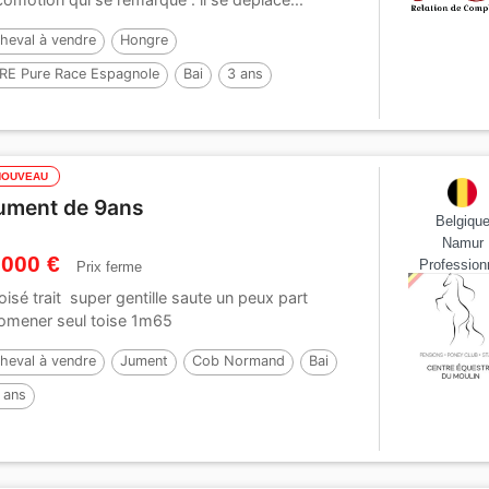
heval à vendre
Hongre
RE Pure Race Espagnole
Bai
3 ans
NOUVEAU
ument de 9ans
Belgiqu
Namur
 000 €
Profession
Prix ferme
oisé trait super gentille saute un peux part
omener seul toise 1m65
heval à vendre
Jument
Cob Normand
Bai
 ans