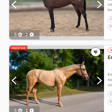
ro
lo
C
P
5
2
PRESTIGE
E
Em
no
ch
C
P
P
5
1