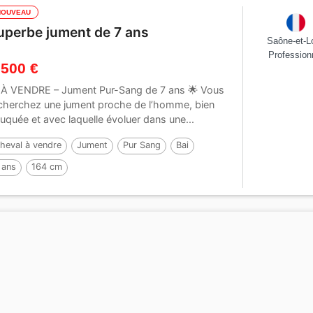
NOUVEAU
uperbe jument de 7 ans
Saône-et-Lo
Profession
 500 €
 À VENDRE – Jument Pur-Sang de 7 ans 🌟 Vous
cherchez une jument proche de l’homme, bien
uquée et avec laquelle évoluer dans une...
heval à vendre
Jument
Pur Sang
Bai
 ans
164 cm