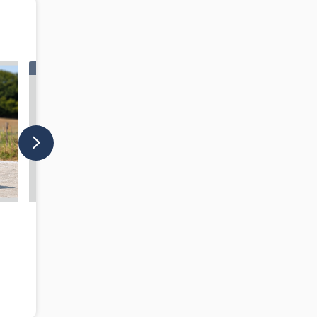
A LA UNE
5 313 EUR
Franche-Montagne - Jument - 7
ans
Jura-Suisse (Suisse)