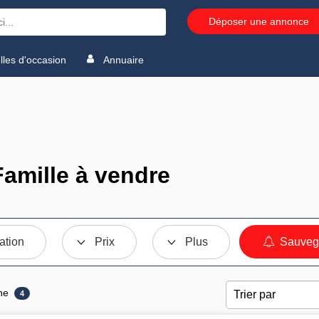
Déposer une annonce
les d'occasion
Annuaire
Famille à vendre
ation
Prix
Plus
Sauvega
ne
4