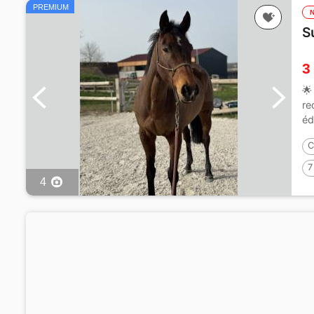
PREMIUM
S
3
🌟
re
éd
C
7
4