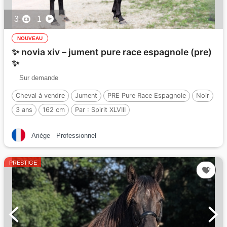
3
1
NOUVEAU
✨ novia xiv – jument pure race espagnole (pre)
✨
Sur demande
Cheval à vendre
Jument
PRE Pure Race Espagnole
Noir
3 ans
162 cm
Par :
Spirit XLVIII
Ariège
Professionnel
PRESTIGE