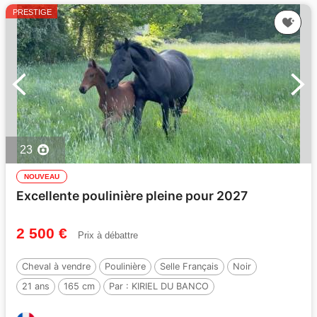
PRESTIGE
23
NOUVEAU
Excellente poulinière pleine pour 2027
2 500 €
Prix à débattre
Cheval à vendre
Poulinière
Selle Français
Noir
21 ans
165 cm
Par :
KIRIEL DU BANCO