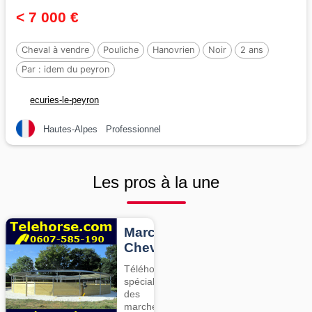
< 7 000 €
Cheval à vendre
Pouliche
Hanovrien
Noir
2 ans
Par :
idem du peyron
ecuries-le-peyron
Hautes-Alpes
Professionnel
Les pros à la une
Marcheurs
Chevaux
Téléhorse,
spécialiste
des
marcheurs