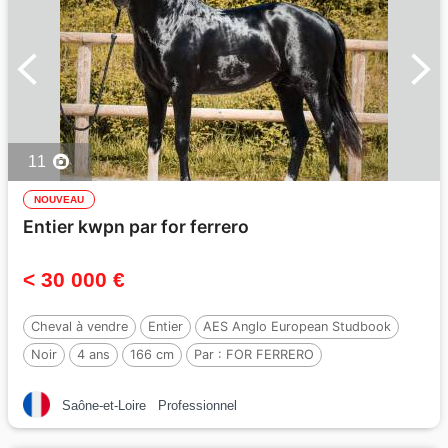
11
NOUVEAU
Entier kwpn par for ferrero
< 30 000 €
Cheval à vendre
Entier
AES Anglo European Studbook
Noir
4 ans
166 cm
Par :
FOR FERRERO
Saône-et-Loire
Professionnel