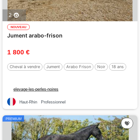
2
NOUVEAU
Jument arabo-frison
1 800 €
Cheval à vendre
Jument
Arabo Frison
Noir
18 ans
elevage-les-perles-noires
Haut-Rhin
Professionnel
PREMIUM