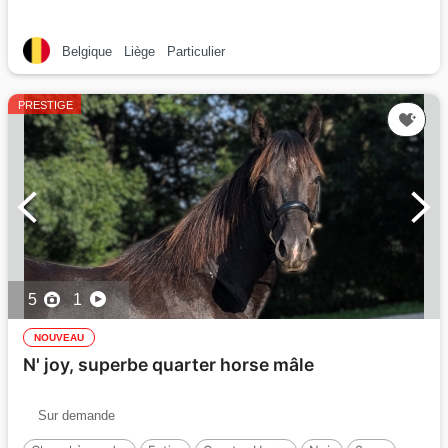
Belgique
Liège
Particulier
PRESTIGE
5
1
NOUVEAU
N' joy, superbe quarter horse mâle
Sur demande