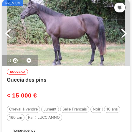
PREMIUM
3
1
NOUVEAU
Guccia des pins
< 15 000 €
Cheval à vendre
Jument
Selle Français
Noir
10 ans
160 cm
Par :
LUCCIANNO
horse-agency