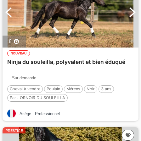
8
NOUVEAU
Ninja du souleilla, polyvalent et bien éduqué
Sur demande
Cheval à vendre
Poulain
Mérens
Noir
3 ans
Par :
ORNOIR DU SOULEILLA
Ariège
Professionnel
PRESTIGE