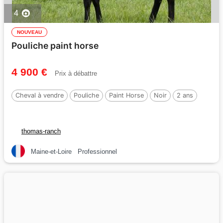
4
NOUVEAU
Pouliche paint horse
4 900 €
Prix à débattre
Cheval à vendre
Pouliche
Paint Horse
Noir
2 ans
thomas-ranch
Maine-et-Loire
Professionnel