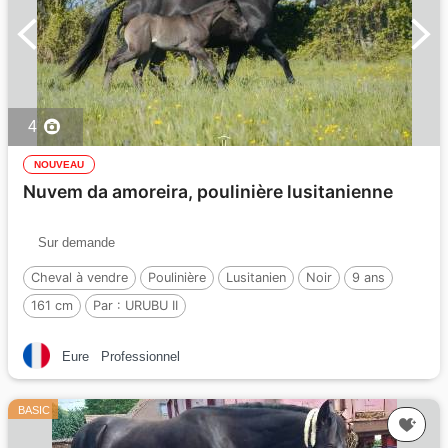
4
NOUVEAU
Nuvem da amoreira, poulinière lusitanienne
Sur demande
Cheval à vendre
Poulinière
Lusitanien
Noir
9 ans
161 cm
Par :
URUBU II
Eure
Professionnel
BASIC