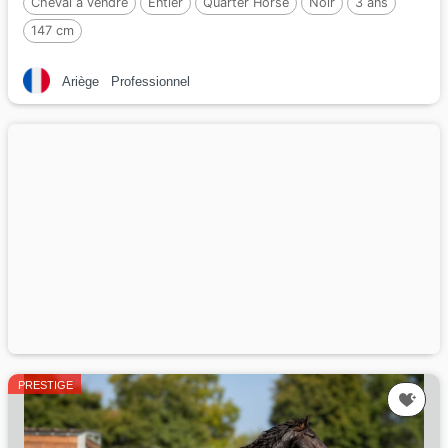
Cheval à vendre
Entier
Quarter Horse
Noir
3 ans
147 cm
Ariège
Professionnel
PRESTIGE