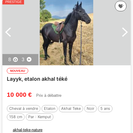
PRESTIGE
8
3
NOUVEAU
Layyk, etalon akhal téké
10 000 €
Prix à débattre
Cheval à vendre
Etalon
Akhal Teke
Noir
5 ans
158 cm
Par :
Kemput
akhal-teke-nature