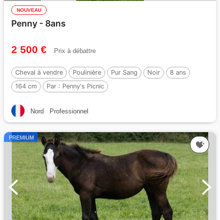
NOUVEAU
Penny - 8ans
2 500 €
Prix à débattre
Cheval à vendre
Poulinière
Pur Sang
Noir
8 ans
164 cm
Par :
Penny's Picnic
Nord
Professionnel
PREMIUM