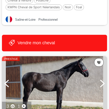
Cheval à vendre
Pouliche
KWPN Cheval de Sport Néerlandais
Noir
Foal
Par :
Perfect
Saône-et-Loire
Professionnel
Vendre mon cheval
PRESTIGE
3
1