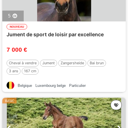
5
NOUVEAU
Jument de sport de loisir par excellence
7 000 €
Cheval à vendre
Jument
Zangersheide
Bai brun
3 ans
167 cm
Belgique
Luxembourg belge
Particulier
BASIC