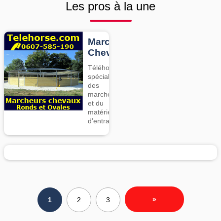
Les pros à la une
Marcheurs
Chevaux
Téléhorse,
spécialiste
des
marcheurs
et du
matériel
d’entrainement
»
1
2
3