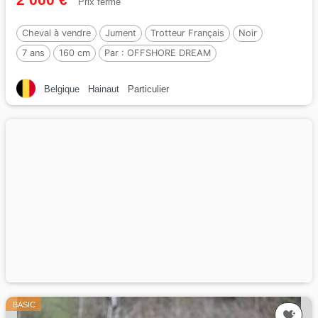
Prix ferme
Cheval à vendre
Jument
Trotteur Français
Noir
7 ans
160 cm
Par :
OFFSHORE DREAM
Belgique
Hainaut
Particulier
BASIC