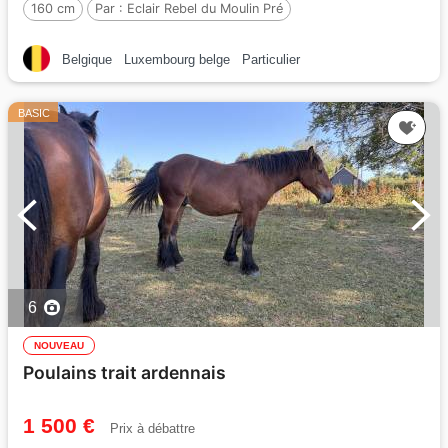
160 cm
Par :
Eclair Rebel du Moulin Pré
Belgique
Luxembourg belge
Particulier
BASIC
6
NOUVEAU
Poulains trait ardennais
1 500 €
Prix à débattre