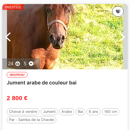
PRESTIGE
24
5
NOUVEAU
Jument arabe de couleur bai
2 800 €
Cheval à vendre
Jument
Arabe
Bai
6 ans
160 cm
Par :
Samba de la Chavée