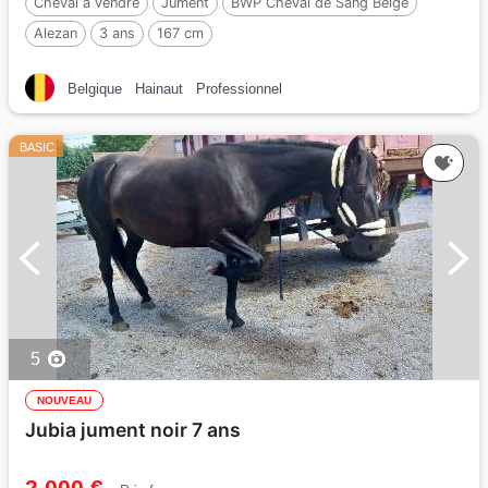
Cheval à vendre
Jument
BWP Cheval de Sang Belge
Alezan
3 ans
167 cm
Belgique
Hainaut
Professionnel
BASIC
5
NOUVEAU
Jubia jument noir 7 ans
2 000 €