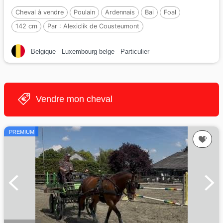
Cheval à vendre
Poulain
Ardennais
Bai
Foal
142 cm
Par :
Alexiclik de Cousteumont
Belgique
Luxembourg belge
Particulier
Vendre mon cheval
PREMIUM