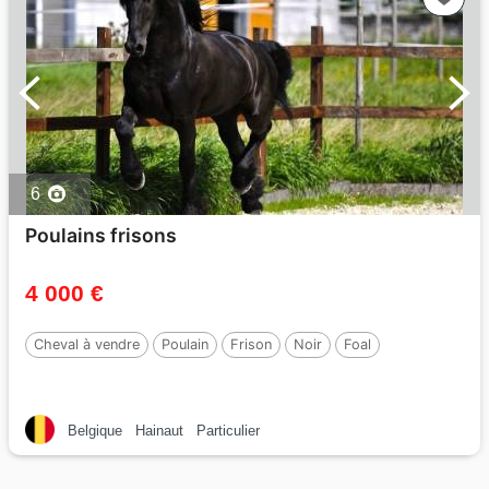
6
Poulains frisons
4 000 €
Cheval à vendre
Poulain
Frison
Noir
Foal
Belgique
Hainaut
Particulier