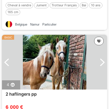
Cheval à vendre
Jument
Trotteur Français
Bai
10 ans
165 cm
Belgique
Namur
Particulier
BASIC
4
2 haflingers pp
6 000 €