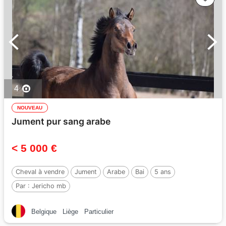
4
NOUVEAU
Jument pur sang arabe
< 5 000 €
Cheval à vendre
Jument
Arabe
Bai
5 ans
Par :
Jericho mb
Belgique
Liège
Particulier