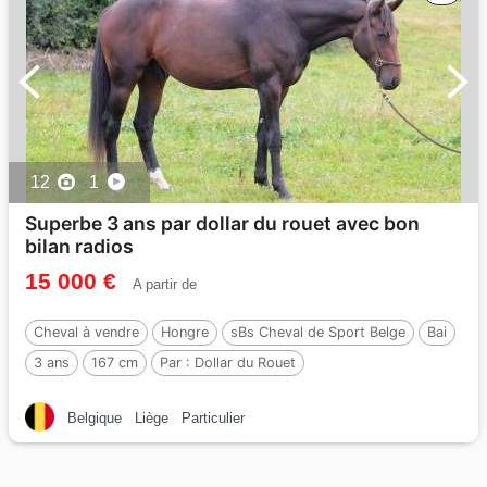
12
1
Superbe 3 ans par dollar du rouet avec bon
bilan radios
15 000 €
A partir de
Cheval à vendre
Hongre
sBs Cheval de Sport Belge
Bai
3 ans
167 cm
Par :
Dollar du Rouet
Belgique
Liège
Particulier