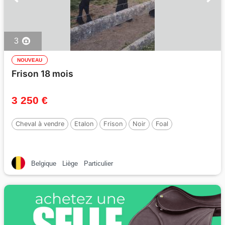
3
NOUVEAU
Frison 18 mois
3 250 €
Cheval à vendre
Etalon
Frison
Noir
Foal
Belgique
Liège
Particulier