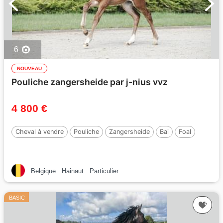
6
NOUVEAU
Pouliche zangersheide par j-nius vvz
4 800 €
Cheval à vendre
Pouliche
Zangersheide
Bai
Foal
Belgique
Hainaut
Particulier
BASIC