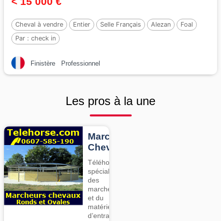
< 15 000 €
Cheval à vendre
Entier
Selle Français
Alezan
Foal
Par :
check in
Finistère
Professionnel
Les pros à la une
Marcheurs
Chevaux
Téléhorse,
spécialiste
des
marcheurs
et du
matériel
d’entrainement