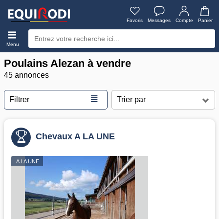
Favoris
Messages
Compte
Panier
Menu
Poulains Alezan à vendre
45 annonces
≣
Filtrer
Chevaux A LA UNE
A LA UNE