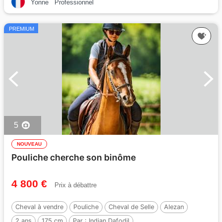
Yonne
Professionnel
PREMIUM
5
NOUVEAU
Pouliche cherche son binôme
4 800 €
Prix à débattre
Cheval à vendre
Pouliche
Cheval de Selle
Alezan
2 ans
175 cm
Par :
Indian Dafodil