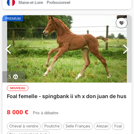
Maine-et-Loire
Professionnel
PREMIUM
5
NOUVEAU
Foal femelle - spingbank ii vh x don juan de hus
8 000 €
Prix à débattre
Cheval à vendre
Pouliche
Selle Français
Alezan
Foal