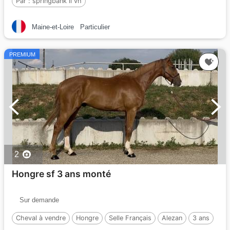
Par :
springbank ii vh
Maine-et-Loire
Particulier
PREMIUM
2
Hongre sf 3 ans monté
Sur demande
Cheval à vendre
Hongre
Selle Français
Alezan
3 ans