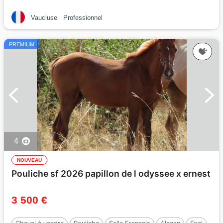
Vaucluse
Professionnel
PREMIUM
4
NOUVEAU
Pouliche sf 2026 papillon de l odyssee x ernest
3 500 €