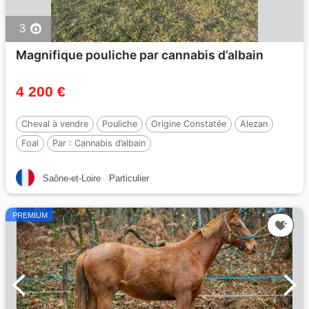
3
Magnifique pouliche par cannabis d’albain
4 200 €
Cheval à vendre
Pouliche
Origine Constatée
Alezan
Foal
Par :
Cannabis d’albain
Saône-et-Loire
Particulier
PREMIUM