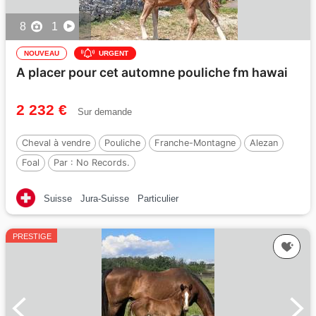
8
1
NOUVEAU
URGENT
A placer pour cet automne pouliche fm hawai
2 232 €
Sur demande
Cheval à vendre
Pouliche
Franche-Montagne
Alezan
Foal
Par :
No Records.
Suisse
Jura-Suisse
Particulier
PRESTIGE