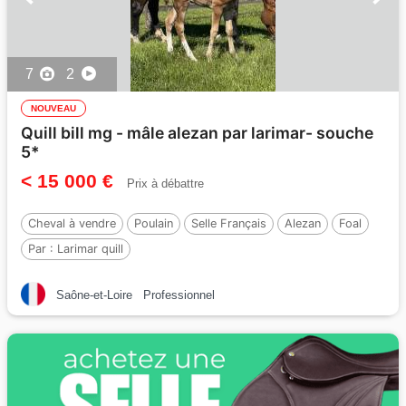
7
2
NOUVEAU
Quill bill mg - mâle alezan par larimar- souche
5*
< 15 000 €
Prix à débattre
Cheval à vendre
Poulain
Selle Français
Alezan
Foal
Par :
Larimar quill
Saône-et-Loire
Professionnel