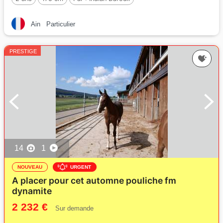
Ain
Particulier
PRESTIGE
14
1
NOUVEAU
URGENT
A placer pour cet automne pouliche fm
dynamite
2 232 €
Sur demande