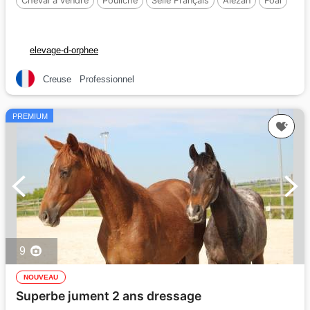
Cheval à vendre
Pouliche
Selle Français
Alezan
Foal
elevage-d-orphee
Creuse
Professionnel
PREMIUM
9
NOUVEAU
Superbe jument 2 ans dressage