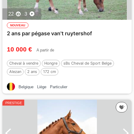
22
3
NOUVEAU
2 ans par pégase van't ruytershof
10 000 €
A partir de
Cheval à vendre
Hongre
sBs Cheval de Sport Belge
Alezan
2 ans
172 cm
Par :
PEGASE VAN'T RUYTERSHOF
Belgique
Liège
Particulier
PRESTIGE