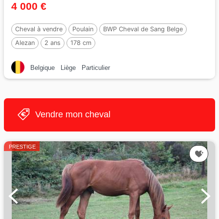
4 000 €
Cheval à vendre
Poulain
BWP Cheval de Sang Belge
Alezan
2 ans
178 cm
Belgique
Liège
Particulier
Vendre mon cheval
PRESTIGE