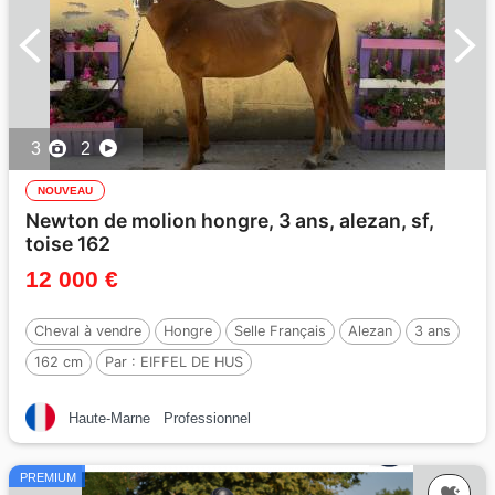
3
2
NOUVEAU
Newton de molion hongre, 3 ans, alezan, sf,
toise 162
12 000 €
Cheval à vendre
Hongre
Selle Français
Alezan
3 ans
162 cm
Par :
EIFFEL DE HUS
Haute-Marne
Professionnel
PREMIUM