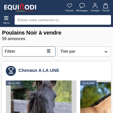
Favoris
Messages
Compte
Panier
Menu
Poulains Noir à vendre
59 annonces
≣
Filtrer
Chevaux A LA UNE
A LA UNE
A LA UNE