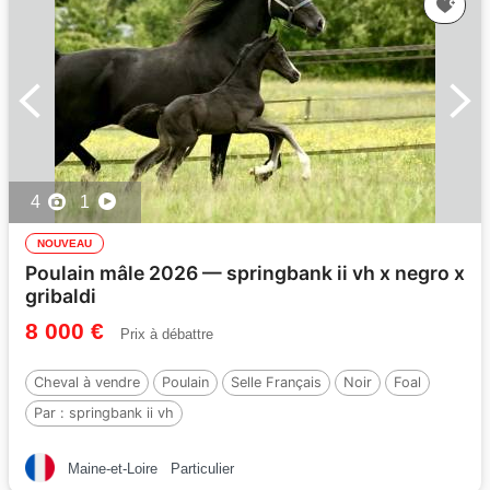
4
1
NOUVEAU
Poulain mâle 2026 — springbank ii vh x negro x
gribaldi
8 000 €
Prix à débattre
Cheval à vendre
Poulain
Selle Français
Noir
Foal
Par :
springbank ii vh
Maine-et-Loire
Particulier