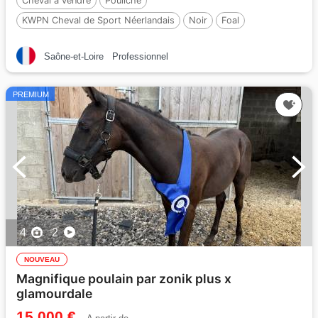
Cheval à vendre
Pouliche
KWPN Cheval de Sport Néerlandais
Noir
Foal
Par :
Perfect
Saône-et-Loire
Professionnel
PREMIUM
4
2
NOUVEAU
Magnifique poulain par zonik plus x
glamourdale
15 000 €