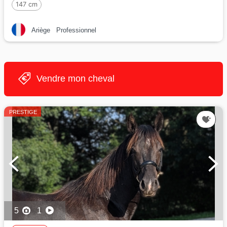
147 cm
Ariège
Professionnel
Vendre mon cheval
PRESTIGE
5
1