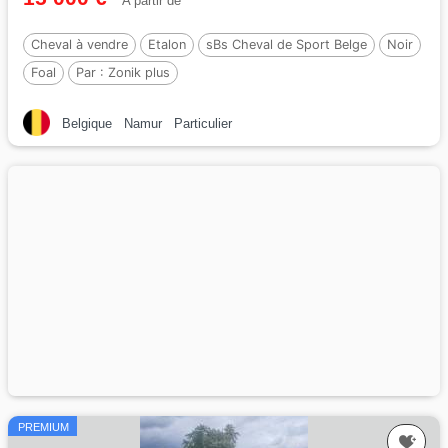
A partir de
Cheval à vendre
Etalon
sBs Cheval de Sport Belge
Noir
Foal
Par :
Zonik plus
Belgique
Namur
Particulier
PREMIUM