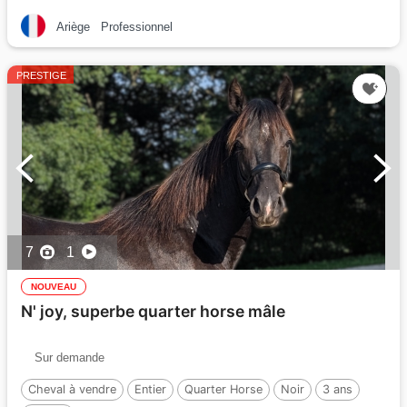
Ariège
Professionnel
PRESTIGE
7
1
NOUVEAU
N' joy, superbe quarter horse mâle
Sur demande
Cheval à vendre
Entier
Quarter Horse
Noir
3 ans