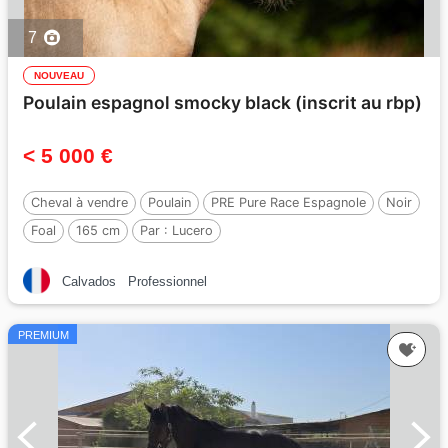
7
NOUVEAU
Poulain espagnol smocky black (inscrit au rbp)
< 5 000 €
Cheval à vendre
Poulain
PRE Pure Race Espagnole
Noir
Foal
165 cm
Par :
Lucero
Calvados
Professionnel
PREMIUM