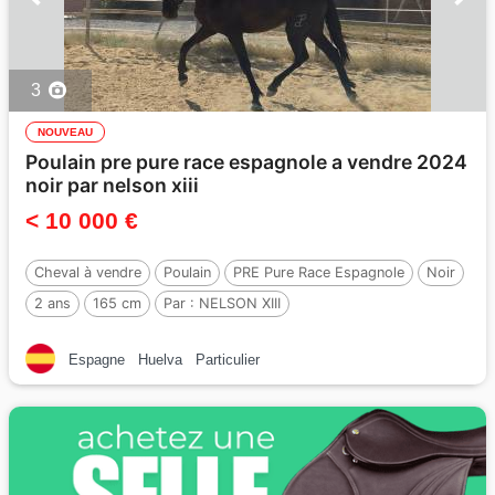
3
NOUVEAU
Poulain pre pure race espagnole a vendre 2024
noir par nelson xiii
< 10 000 €
Cheval à vendre
Poulain
PRE Pure Race Espagnole
Noir
2 ans
165 cm
Par :
NELSON XIII
Espagne
Huelva
Particulier