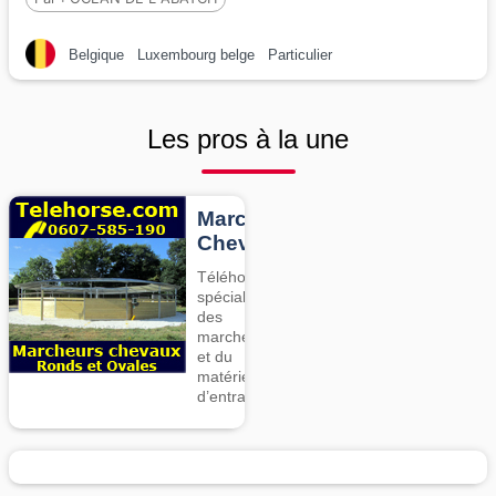
Belgique
Luxembourg belge
Particulier
Les pros à la une
Marcheurs
Chevaux
Téléhorse,
spécialiste
des
marcheurs
et du
matériel
d’entrainement