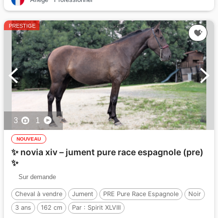
PRESTIGE
3
1
NOUVEAU
✨ novia xiv – jument pure race espagnole (pre)
✨
Sur demande
Cheval à vendre
Jument
PRE Pure Race Espagnole
Noir
3 ans
162 cm
Par :
Spirit XLVIII