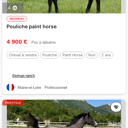
4
NOUVEAU
Pouliche paint horse
4 900 €
Prix à débattre
Cheval à vendre
Pouliche
Paint Horse
Noir
2 ans
thomas-ranch
Maine-et-Loire
Professionnel
PRESTIGE