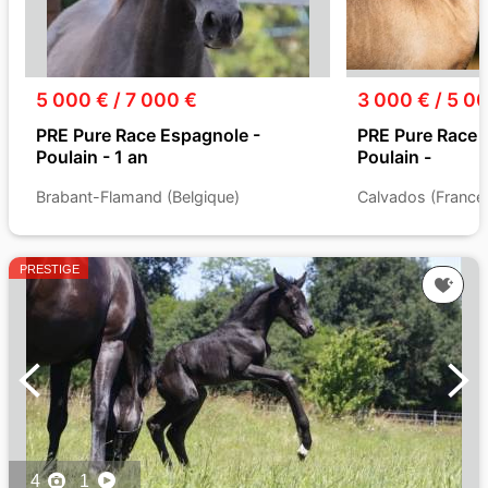
5 000 € / 7 000 €
3 000 € / 5 0
PRE Pure Race Espagnole -
PRE Pure Race 
Poulain - 1 an
Poulain -
Brabant-Flamand (Belgique)
Calvados (France
PRESTIGE
4
1