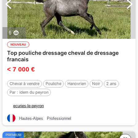
6
NOUVEAU
Top pouliche dressage cheval de dressage
francais
< 7 000 €
Cheval à vendre
Pouliche
Hanovrien
Noir
2 ans
Par :
idem du peyron
ecuries-le-peyron
Hautes-Alpes
Professionnel
PREMIUM