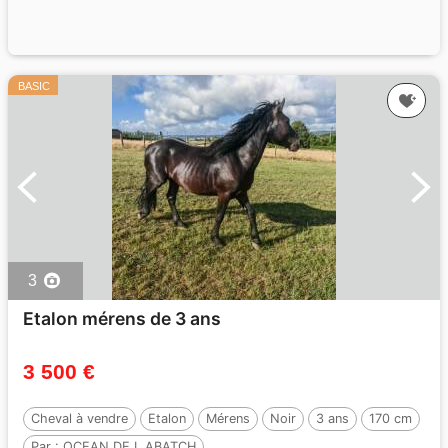
BASIC
3
Etalon mérens de 3 ans
3 500 €
Cheval à vendre
Etalon
Mérens
Noir
3 ans
170 cm
Par :
OCEAN DE L ABATCH