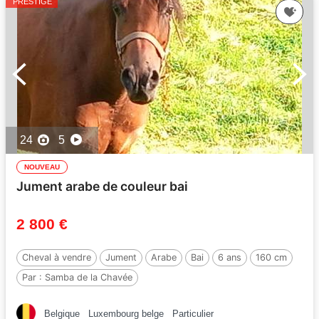
PRESTIGE
24
5
NOUVEAU
Jument arabe de couleur bai
2 800 €
Cheval à vendre
Jument
Arabe
Bai
6 ans
160 cm
Par :
Samba de la Chavée
Belgique
Luxembourg belge
Particulier