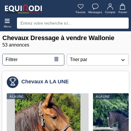
Favoris
Messages
Compte
Panier
Menu
Chevaux Dressage à vendre Wallonie
53 annonces
≣
Filtrer
Chevaux A LA UNE
A LA UNE
A LA UNE