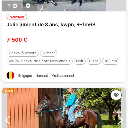
3
1
NOUVEAU
Jolie jument de 8 ans, kwpn, +-1m68
7 500 €
Cheval à vendre
Jument
KWPN Cheval de Sport Néerlandais
Noir
8 ans
168 cm
Belgique
Hainaut
Professionnel
BASIC