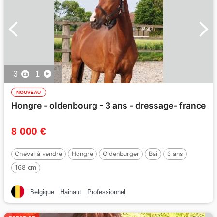
3
1
NOUVEAU
Hongre - oldenbourg - 3 ans - dressage- france
8 000 €
Cheval à vendre
Hongre
Oldenburger
Bai
3 ans
168 cm
Belgique
Hainaut
Professionnel