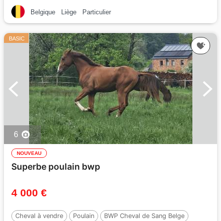
Belgique
Liège
Particulier
BASIC
6
NOUVEAU
Superbe poulain bwp
4 000 €
Cheval à vendre
Poulain
BWP Cheval de Sang Belge