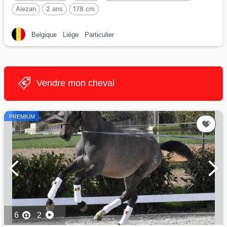
Alezan
2 ans
178 cm
Belgique
Liège
Particulier
Vendre mon cheval
PREMIUM
6
2