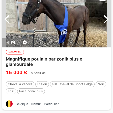
4
2
NOUVEAU
Magnifique poulain par zonik plus x
glamourdale
15 000 €
A partir de
Cheval à vendre
Etalon
sBs Cheval de Sport Belge
Noir
Foal
Par :
Zonik plus
Belgique
Namur
Particulier