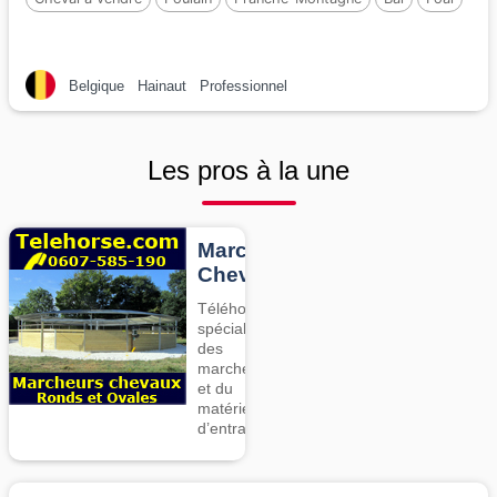
Belgique
Hainaut
Professionnel
Les pros à la une
Marcheurs
Chevaux
Téléhorse,
spécialiste
des
marcheurs
et du
matériel
d’entrainement