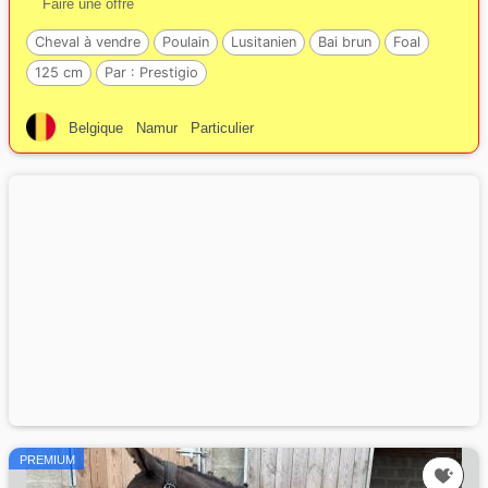
Faire une offre
Cheval à vendre
Poulain
Lusitanien
Bai brun
Foal
125 cm
Par :
Prestigio
Belgique
Namur
Particulier
PREMIUM