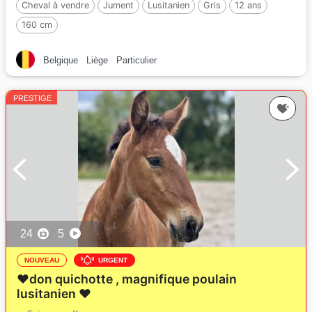
Cheval à vendre
Jument
Lusitanien
Gris
12 ans
160 cm
Belgique
Liège
Particulier
PRESTIGE
24
5
NOUVEAU
URGENT
❤️don quichotte , magnifique poulain
lusitanien ❤️