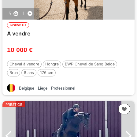
5
1
NOUVEAU
A vendre
10 000 €
Cheval à vendre
Hongre
BWP Cheval de Sang Belge
Brun
8 ans
176 cm
Par :
BISQUET BALOU VD MISPELAERE
Belgique
Liège
Professionnel
PRESTIGE