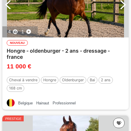
4
1
NOUVEAU
Hongre - oldenburger - 2 ans - dressage -
france
11 000 €
Cheval à vendre
Hongre
Oldenburger
Bai
2 ans
168 cm
Belgique
Hainaut
Professionnel
PRESTIGE