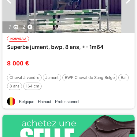
7
2
NOUVEAU
Superbe jument, bwp, 8 ans, +- 1m64
8 000 €
Cheval à vendre
Jument
BWP Cheval de Sang Belge
Bai
8 ans
164 cm
Belgique
Hainaut
Professionnel