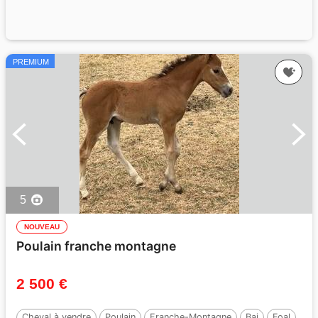
PREMIUM
5
NOUVEAU
Poulain franche montagne
2 500 €
Cheval à vendre
Poulain
Franche-Montagne
Bai
Foal