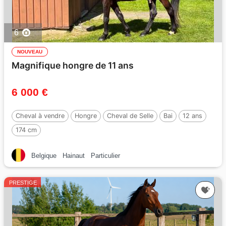
6
NOUVEAU
Magnifique hongre de 11 ans
6 000 €
Cheval à vendre
Hongre
Cheval de Selle
Bai
12 ans
174 cm
Belgique
Hainaut
Particulier
PRESTIGE