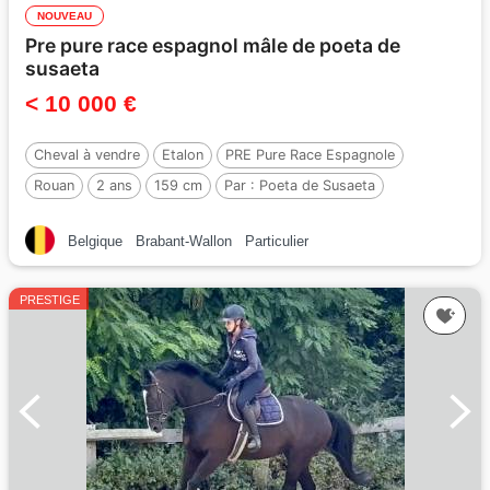
NOUVEAU
Pre pure race espagnol mâle de poeta de
susaeta
< 10 000 €
Cheval à vendre
Etalon
PRE Pure Race Espagnole
Rouan
2 ans
159 cm
Par :
Poeta de Susaeta
Belgique
Brabant-Wallon
Particulier
PRESTIGE