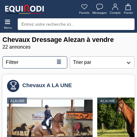
Favoris
Messages
Compte
Panier
Menu
Chevaux Dressage Alezan à vendre
22 annonces
≣
Filtrer
Chevaux A LA UNE
A LA UNE
A LA UNE