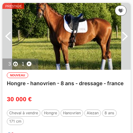
PRESTIGE
3
1
NOUVEAU
Hongre - hanovrien - 8 ans - dressage - france
30 000 €
Cheval à vendre
Hongre
Hanovrien
Alezan
8 ans
171 cm