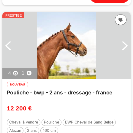
PRESTIGE
4
1
NOUVEAU
Pouliche - bwp - 2 ans - dressage - france
12 200 €
Cheval à vendre
Pouliche
BWP Cheval de Sang Belge
Alezan
2 ans
160 cm