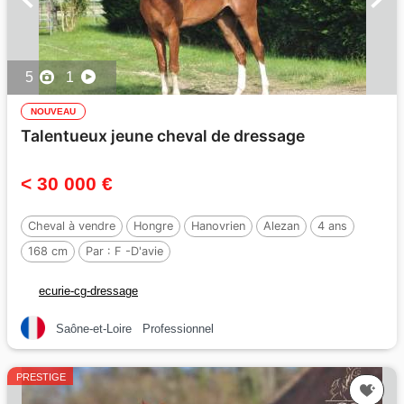
5
1
NOUVEAU
Talentueux jeune cheval de dressage
< 30 000 €
Cheval à vendre
Hongre
Hanovrien
Alezan
4 ans
168 cm
Par :
F -D'avie
ecurie-cg-dressage
Saône-et-Loire
Professionnel
PRESTIGE