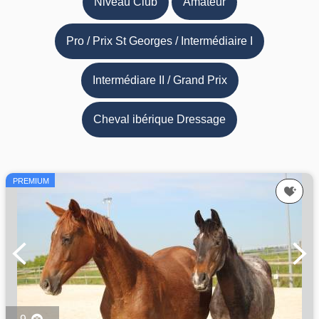
Niveau Club
Amateur
Pro / Prix St Georges / Intermédiaire I
Intermédiare II / Grand Prix
Cheval ibérique Dressage
PREMIUM