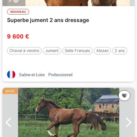
9
NOUVEAU
Superbe jument 2 ans dressage
9 600 €
Cheval à vendre
Jument
Selle Français
Alezan
2 ans
Saône-et-Loire
Professionnel
BASIC