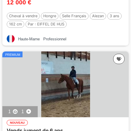
12 000 €
Cheval à vendre
Hongre
Selle Français
Alezan
3 ans
162 cm
Par :
EIFFEL DE HUS
Haute-Marne
Professionnel
PREMIUM
1
1
NOUVEAU
Vends jument de 6 ans