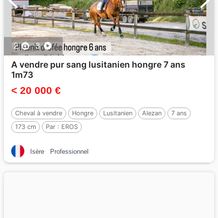
2
3
A vendre pur sang lusitanien hongre 7 ans
1m73
< 20 000 €
Cheval à vendre
Hongre
Lusitanien
Alezan
7 ans
173 cm
Par :
EROS
Isère
Professionnel