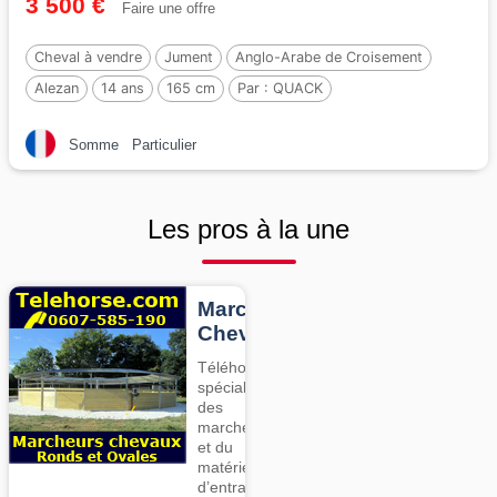
3 500 €
Faire une offre
Cheval à vendre
Jument
Anglo-Arabe de Croisement
Alezan
14 ans
165 cm
Par :
QUACK
Somme
Particulier
Les pros à la une
Marcheurs
Chevaux
Téléhorse,
spécialiste
des
marcheurs
et du
matériel
d’entrainement