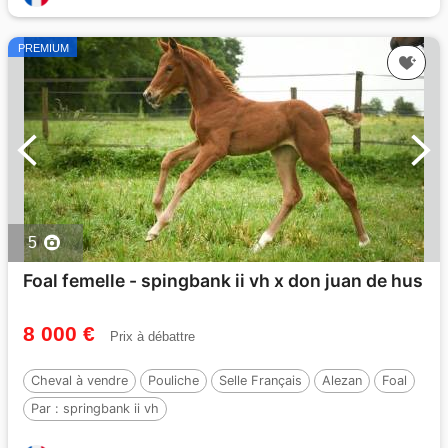
PREMIUM
5
Foal femelle - spingbank ii vh x don juan de hus
8 000 €
Prix à débattre
Cheval à vendre
Pouliche
Selle Français
Alezan
Foal
Par :
springbank ii vh