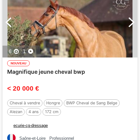
6
1
NOUVEAU
Magnifique jeune cheval bwp
< 20 000 €
Cheval à vendre
Hongre
BWP Cheval de Sang Belge
Alezan
4 ans
172 cm
Par :
HEXAGON'S DUTCH NEYMAN
ecurie-cg-dressage
Saône-et-Loire
Professionnel