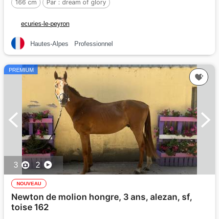
166 cm
Par :
dream of glory
ecuries-le-peyron
Hautes-Alpes
Professionnel
PREMIUM
3
2
NOUVEAU
Newton de molion hongre, 3 ans, alezan, sf,
toise 162