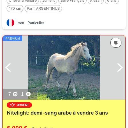
Cheval à vendre
Jument
Selle Français
Alezan
6 ans
170 cm
Par :
ARGENTINUS
tarn
Particulier
PREMIUM
7
1
URGENT
Nitelight: demi-sang arabe à vendre 3 ans
6 000 €