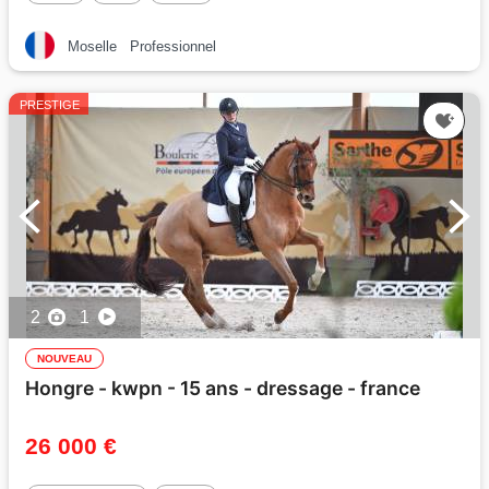
Moselle
Professionnel
PRESTIGE
2
1
NOUVEAU
Hongre - kwpn - 15 ans - dressage - france
26 000 €