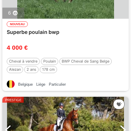
6
NOUVEAU
Superbe poulain bwp
4 000 €
Cheval à vendre
Poulain
BWP Cheval de Sang Belge
Alezan
2 ans
178 cm
Belgique
Liège
Particulier
PRESTIGE