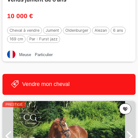
10 000 €
Cheval à vendre
Jument
Oldenburger
Alezan
6 ans
169 cm
Par :
Furst jazz
Meuse
Particulier
Vendre mon cheval
PRESTIGE