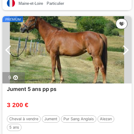
Maine-et-Loire
Particulier
PREMIUM
9
Jument 5 ans pp ps
3 200 €
Cheval à vendre
Jument
Pur Sang Anglais
Alezan
5 ans