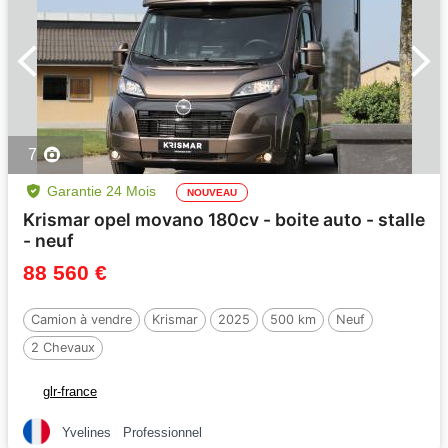
7
Garantie 24 Mois
NOUVEAU
Krismar opel movano 180cv - boite auto - stalle
- neuf
88 560 €
Camion à vendre
Krismar
2025
500 km
Neuf
2 Chevaux
glr-france
Yvelines
Professionnel