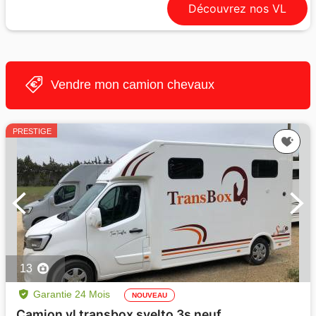
Découvrez nos VL
Vendre mon camion chevaux
PRESTIGE
13
Garantie 24 Mois
NOUVEAU
Camion vl transbox svelto 3s neuf