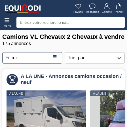
Favoris
Messages
Compte
Panier
Menu
Camions VL Chevaux 2 Chevaux à vendre
175 annonces
≣
Filtrer
A LA UNE - Annonces camions occasion /
neuf
A LA UNE
A LA UNE