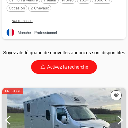
Camion à vendre
Theault
Proteo
2024
2000 km
Occasion
2 Chevaux
vans-theault
Manche
Professionnel
Soyez alerté quand de nouvelles annonces sont disponibles
Activez la recherche
PRESTIGE