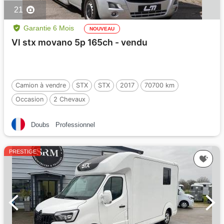
21
Garantie 6 Mois
NOUVEAU
Vl stx movano 5p 165ch - vendu
Camion à vendre
STX
STX
2017
70700 km
Occasion
2 Chevaux
Doubs
Professionnel
PRESTIGE