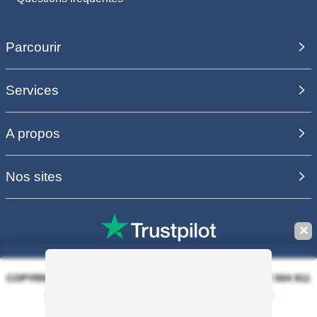
Parcourir
Services
A propos
Nos sites
✕
COPYRIGHT 2006 - 2025 - EQUIRODI SAS - R.C.S. DOLE 504 811
373 - TVA FR00504811373
Sauvegarder la recherche
100% PAIEMENT SÉCURISÉ