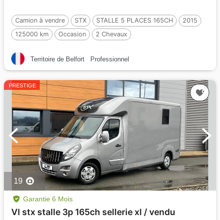
Camion à vendre
STX
STALLE 5 PLACES 165CH
2015
125000 km
Occasion
2 Chevaux
Territoire de Belfort
Professionnel
PRESTIGE
19
Garantie 6 Mois
Vl stx stalle 3p 165ch sellerie xl / vendu