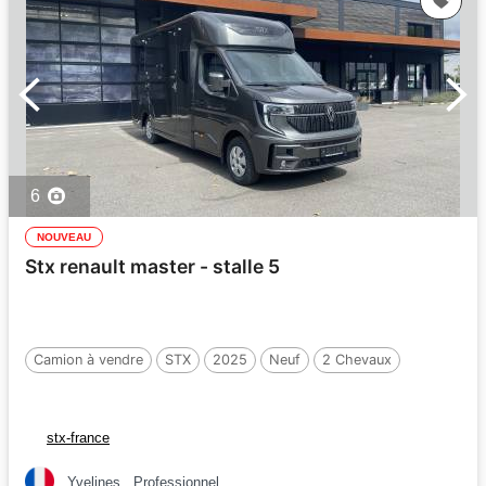
6
NOUVEAU
Stx renault master - stalle 5
Camion à vendre
STX
2025
Neuf
2 Chevaux
stx-france
Yvelines
Professionnel