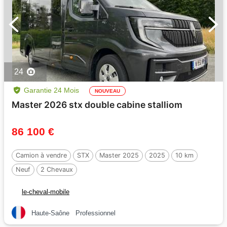
24
Garantie 24 Mois
NOUVEAU
Master 2026 stx double cabine stalliom
86 100 €
Camion à vendre
STX
Master 2025
2025
10 km
Neuf
2 Chevaux
le-cheval-mobile
Haute-Saône
Professionnel