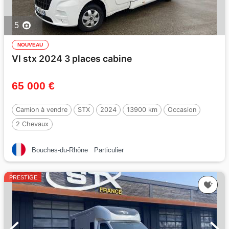
5
NOUVEAU
Vl stx 2024 3 places cabine
65 000 €
Camion à vendre
STX
2024
13900 km
Occasion
2 Chevaux
Bouches-du-Rhône
Particulier
PRESTIGE