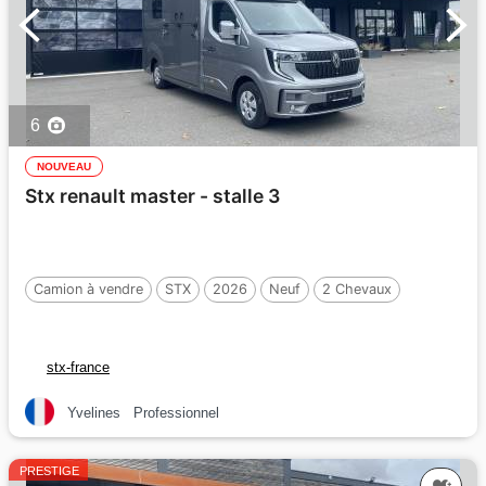
6
NOUVEAU
Stx renault master - stalle 3
Camion à vendre
STX
2026
Neuf
2 Chevaux
stx-france
Yvelines
Professionnel
PRESTIGE