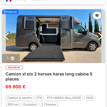
PREMIUM
5
NOUVEAU
Camion vl stx 2 horses haras long cabine 5
places
69 900 €
Camion à vendre
STX
STX HARAS RALLONGE
2025
450 km
Occasion
2 Chevaux