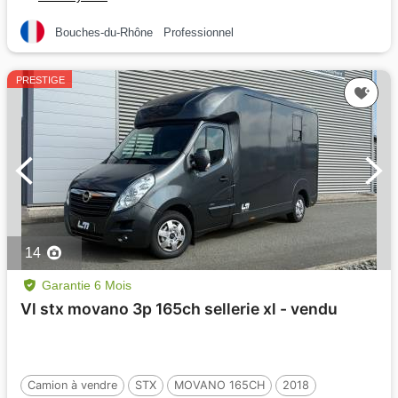
Bouches-du-Rhône
Professionnel
PRESTIGE
14
Garantie 6 Mois
Vl stx movano 3p 165ch sellerie xl - vendu
Camion à vendre
STX
MOVANO 165CH
2018