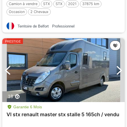
Camion à vendre
STX
STX
2021
37875 km
Occasion
2 Chevaux
Territoire de Belfort
Professionnel
PRESTIGE
18
Garantie 6 Mois
Vl stx renault master stx stalle 5 165ch / vendu