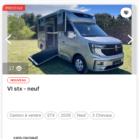
PRESTIGE
17
NOUVEAU
Vl stx - neuf
Camion à vendre
STX
2026
Neuf
3 Chevaux
vans-raynaud