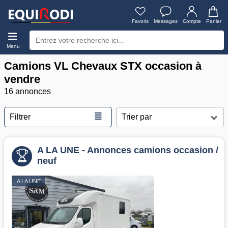
Favoris
Messages
Compte
Panier
Menu
Camions VL Chevaux STX occasion à
vendre
16 annonces
≣
Filtrer
A LA UNE - Annonces camions occasion /
neuf
A LA UNE