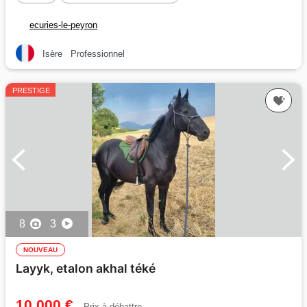
ecuries-le-peyron
Isère
Professionnel
PRESTIGE
8
3
NOUVEAU
Layyk, etalon akhal téké
10 000 €
Prix à débattre