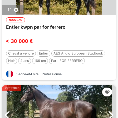
11
NOUVEAU
Entier kwpn par for ferrero
< 30 000 €
Cheval à vendre
Entier
AES Anglo European Studbook
Noir
4 ans
166 cm
Par :
FOR FERRERO
Saône-et-Loire
Professionnel
PRESTIGE