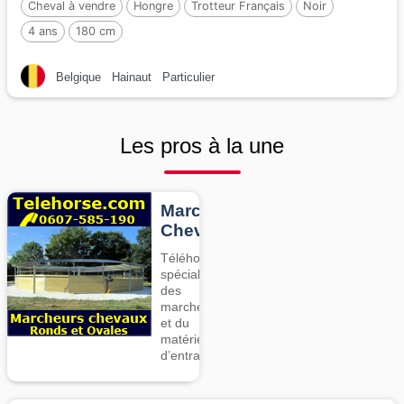
Cheval à vendre
Hongre
Trotteur Français
Noir
4 ans
180 cm
Belgique
Hainaut
Particulier
Les pros à la une
Marcheurs
Chevaux
Téléhorse,
spécialiste
des
marcheurs
et du
matériel
d’entrainement