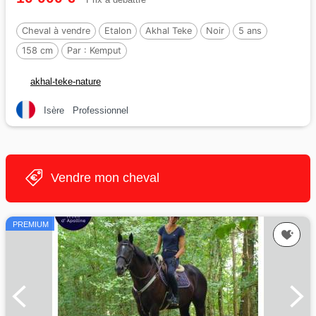
Cheval à vendre
Etalon
Akhal Teke
Noir
5 ans
158 cm
Par :
Kemput
akhal-teke-nature
Isère
Professionnel
Vendre mon cheval
PREMIUM