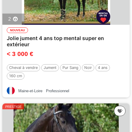
2
NOUVEAU
Jolie jument 4 ans top mental super en
extérieur
< 3 000 €
Cheval à vendre
Jument
Pur Sang
Noir
4 ans
160 cm
Maine-et-Loire
Professionnel
PRESTIGE