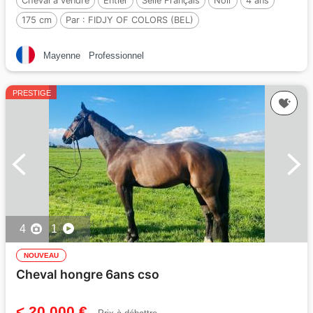
Cheval à vendre
Entier
Selle Français
Noir
4 ans
175 cm
Par :
FIDJY OF COLORS (BEL)
Mayenne
Professionnel
PRESTIGE
4
1
NOUVEAU
Cheval hongre 6ans cso
< 20 000 €