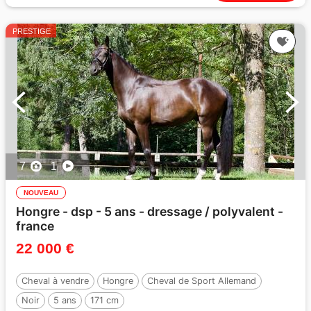
PRESTIGE
7
1
NOUVEAU
Hongre - dsp - 5 ans - dressage / polyvalent -
france
22 000 €
Cheval à vendre
Hongre
Cheval de Sport Allemand
Noir
5 ans
171 cm