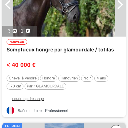
3
1
NOUVEAU
Somptueux hongre par glamourdale / totilas
< 40 000 €
Cheval à vendre
Hongre
Hanovrien
Noir
4 ans
170 cm
Par :
GLAMOURDALE
ecurie-cg-dressage
Saône-et-Loire
Professionnel
PREMIUM