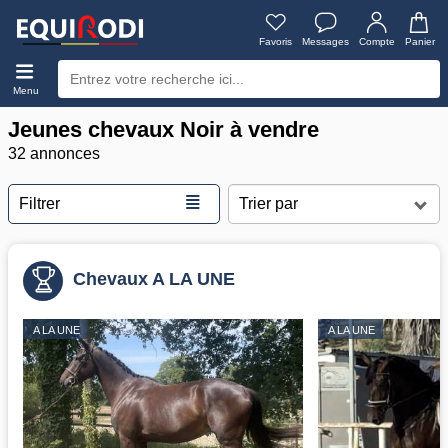
Favoris
Messages
Compte
Panier
Menu
Jeunes chevaux Noir à vendre
32 annonces
≣
Filtrer
Chevaux A LA UNE
A LA UNE
A LA UNE