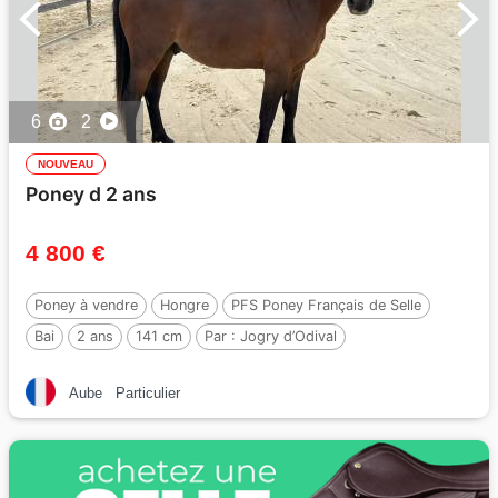
6
2
NOUVEAU
Poney d 2 ans
4 800 €
Poney à vendre
Hongre
PFS Poney Français de Selle
Bai
2 ans
141 cm
Par :
Jogry d’Odival
Aube
Particulier