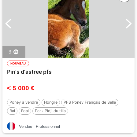
3
NOUVEAU
Pin's d'astree pfs
< 5 000 €
Poney à vendre
Hongre
PFS Poney Français de Selle
Bai
Foal
Par :
Pidji du tilia
Vendée
Professionnel