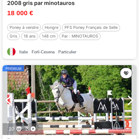
2008 gris par minotauros
18 000 €
Poney à vendre
Hongre
PFS Poney Français de Selle
Gris
18 ans
148 cm
Par :
MINOTAUROS
Italie
Forlì-Cesena
Particulier
PREMIUM
10
2