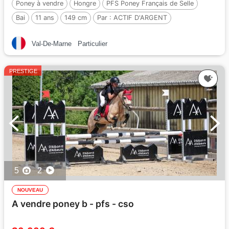
Poney à vendre
Hongre
PFS Poney Français de Selle
Bai
11 ans
149 cm
Par :
ACTIF D'ARGENT
Val-De-Marne
Particulier
PRESTIGE
5
2
NOUVEAU
A vendre poney b - pfs - cso