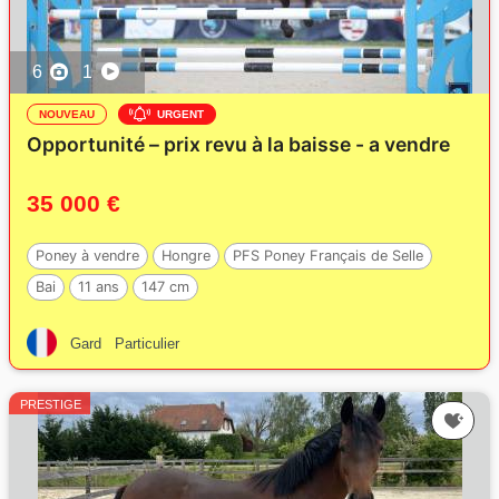
6
1
NOUVEAU
URGENT
Opportunité – prix revu à la baisse - a vendre
35 000 €
Poney à vendre
Hongre
PFS Poney Français de Selle
Bai
11 ans
147 cm
Gard
Particulier
PRESTIGE