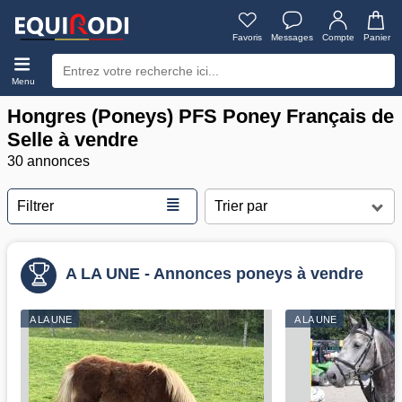
Favoris
Messages
Compte
Panier
Menu
Hongres (Poneys) PFS Poney Français de
Selle à vendre
30 annonces
≣
Filtrer
A LA UNE - Annonces poneys à vendre
A LA UNE
A LA UNE