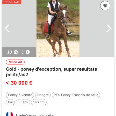
PRESTIGE
10
3
NOUVEAU
Gold - poney d'exception, super resultats
pelite/as2
< 30 000 €
Poney à vendre
Hongre
PFS Poney Français de Selle
Bai
10 ans
146 cm
Par :
REQUIEM EN LOU MINEUR, PFS
Haute-Savoie
Particulier