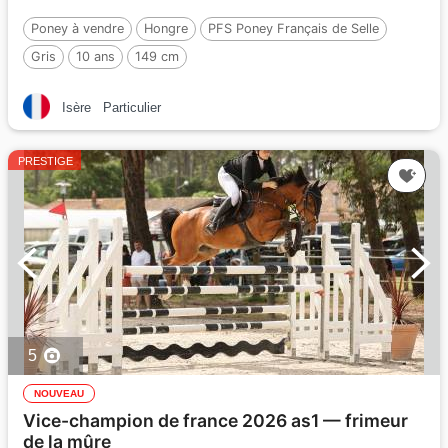
Poney à vendre
Hongre
PFS Poney Français de Selle
Gris
10 ans
149 cm
Isère
Particulier
PRESTIGE
5
NOUVEAU
Vice-champion de france 2026 as1 — frimeur
de la mûre