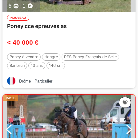
5
1
NOUVEAU
Poney cce epreuves as
< 40 000 €
Poney à vendre
Hongre
PFS Poney Français de Selle
Bai brun
13 ans
146 cm
Drôme
Particulier
BASIC