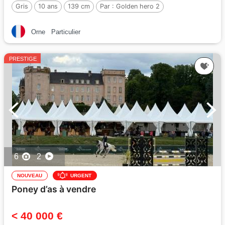
Gris
10 ans
139 cm
Par :
Golden hero 2
Orne
Particulier
PRESTIGE
6
2
NOUVEAU
URGENT
Poney d’as à vendre
< 40 000 €