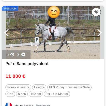
PREMIUM
5
2
Psf d 8ans polyvalent
11 000 €
Poney à vendre
Hongre
PFS Poney Français de Selle
Gris
8 ans
149 cm
Par :
Up Market
Haute-Savoie
Particulier