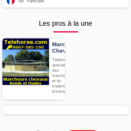
Var
Particulier
Les pros à la une
Marcheurs
Chevaux
Téléhorse,
spécialiste
des
marcheurs
et du
matériel
d’entrainement