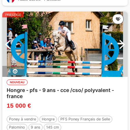
PRESTIGE
4
NOUVEAU
Hongre - pfs - 9 ans - cce /cso/ polyvalent -
france
15 000 €
Poney à vendre
Hongre
PFS Poney Français de Selle
Palomino
9 ans
145 cm