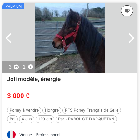
PREMIUM
3
1
Joli modèle, énergie
3 000 €
Poney à vendre
Hongre
PFS Poney Français de Selle
Bai
4 ans
120 cm
Par :
RABOLIOT D'ARQUETAN
Vienne
Professionnel