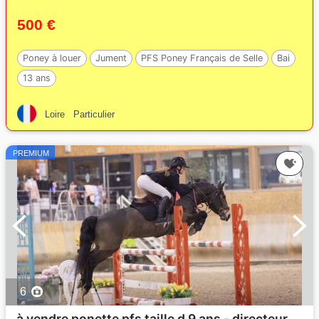
500 €
Poney à louer
Jument
PFS Poney Français de Selle
Bai
13 ans
Loire
Particulier
PREMIUM
6
à vendre ponette pfs taille d 9 ans - directeur