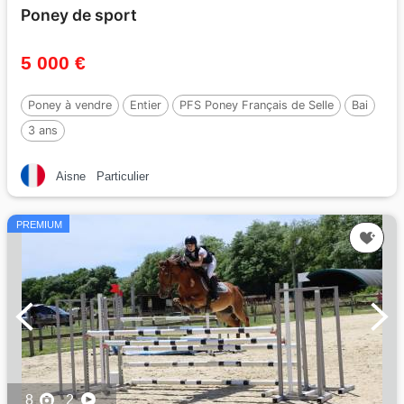
Poney de sport
5 000 €
Poney à vendre
Entier
PFS Poney Français de Selle
Bai
3 ans
Aisne
Particulier
PREMIUM
8
2