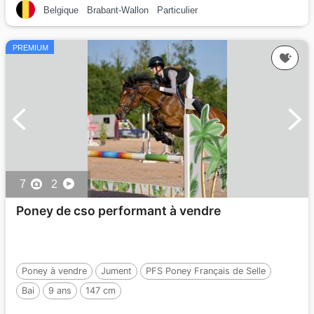
Belgique
Brabant-Wallon
Particulier
PREMIUM
7
2
Poney de cso performant à vendre
Poney à vendre
Jument
PFS Poney Français de Selle
Bai
9 ans
147 cm