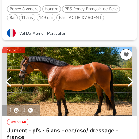
Poney à vendre
Hongre
PFS Poney Français de Selle
Bai
11 ans
149 cm
Par :
ACTIF D'ARGENT
Val-De-Marne
Particulier
PRESTIGE
4
1
NOUVEAU
Jument - pfs - 5 ans - cce/cso/ dressage -
france