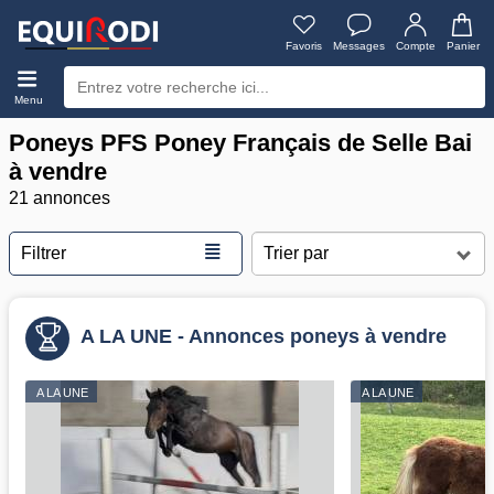
Favoris
Messages
Compte
Panier
Menu
Poneys PFS Poney Français de Selle Bai
à vendre
21 annonces
≣
Filtrer
A LA UNE - Annonces poneys à vendre
A LA UNE
A LA UNE