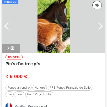
PREMIUM
3
NOUVEAU
Pin's d'astree pfs
< 5 000 €
Poney à vendre
Hongre
PFS Poney Français de Selle
Bai
Foal
Par :
Pidji du tilia
Vendée
Professionnel