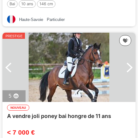
Bai
10 ans
146 cm
Par :
REQUIEM EN LOU MINEUR, PFS
Haute-Savoie
Particulier
PRESTIGE
5
NOUVEAU
A vendre joli poney bai hongre de 11 ans
< 7 000 €