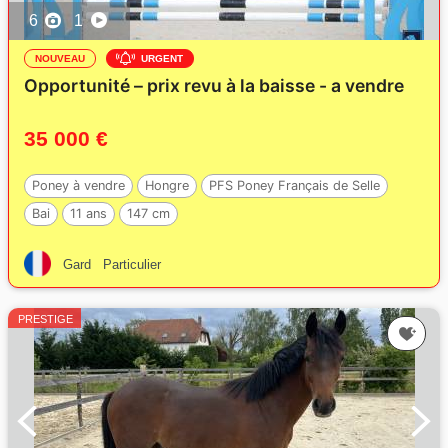
6
1
NOUVEAU
URGENT
Opportunité – prix revu à la baisse - a vendre
35 000 €
Poney à vendre
Hongre
PFS Poney Français de Selle
Bai
11 ans
147 cm
Gard
Particulier
PRESTIGE