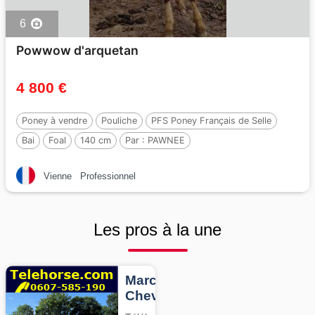
6
Powwow d'arquetan
4 800 €
Poney à vendre
Pouliche
PFS Poney Français de Selle
Bai
Foal
140 cm
Par :
PAWNEE
Vienne
Professionnel
Les pros à la une
Marcheurs
Chevaux