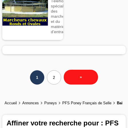
Téléhorse,
spécialiste
des
marcheurs
et du
matériel
d’entrainement
»
1
2
Accueil
Annonces
Poneys
PFS Poney Français de Selle
Bai
Affiner votre recherche pour : PFS