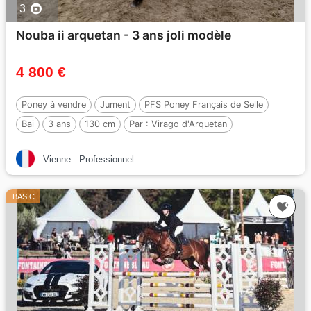
3
Nouba ii arquetan - 3 ans joli modèle
4 800 €
Poney à vendre
Jument
PFS Poney Français de Selle
Bai
3 ans
130 cm
Par :
Virago d'Arquetan
Vienne
Professionnel
BASIC