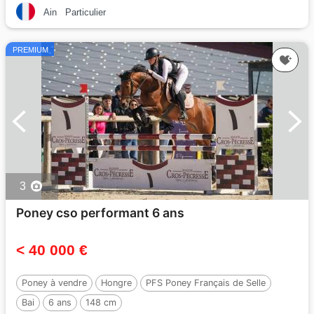
Ain
Particulier
PREMIUM
3
Poney cso performant 6 ans
< 40 000 €
Poney à vendre
Hongre
PFS Poney Français de Selle
Bai
6 ans
148 cm