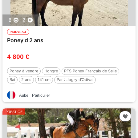
6
2
NOUVEAU
Poney d 2 ans
4 800 €
Poney à vendre
Hongre
PFS Poney Français de Selle
Bai
2 ans
141 cm
Par :
Jogry d’Odival
Aube
Particulier
PRESTIGE