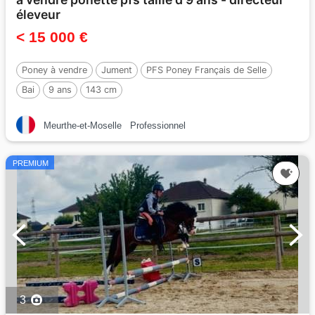
éleveur
< 15 000 €
Poney à vendre
Jument
PFS Poney Français de Selle
Bai
9 ans
143 cm
Meurthe-et-Moselle
Professionnel
PREMIUM
3