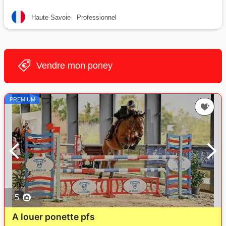
Haute-Savoie
Professionnel
Vendre mon poney
PREMIUM
5
A louer ponette pfs